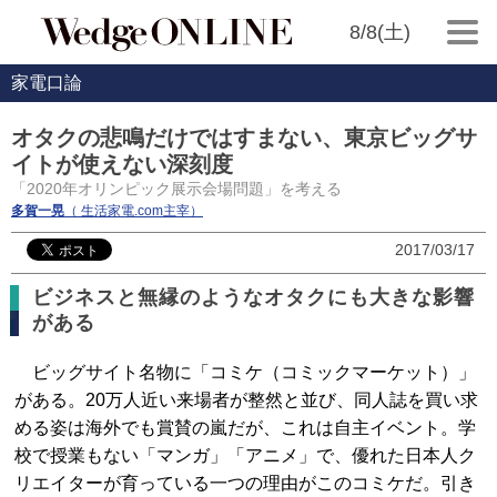
8/8(土)
家電口論
オタクの悲鳴だけではすまない、東京ビッグサ
イトが使えない深刻度
「2020年オリンピック展示会場問題」を考える
多賀一晃
（ 生活家電.com主宰）
2017/03/17
ビジネスと無縁のようなオタクにも大きな影響
がある
ビッグサイト名物に「コミケ（コミックマーケット）」
がある。20万人近い来場者が整然と並び、同人誌を買い求
める姿は海外でも賞賛の嵐だが、これは自主イベント。学
校で授業もない「マンガ」「アニメ」で、優れた日本人ク
リエイターが育っている一つの理由がこのコミケだ。引き