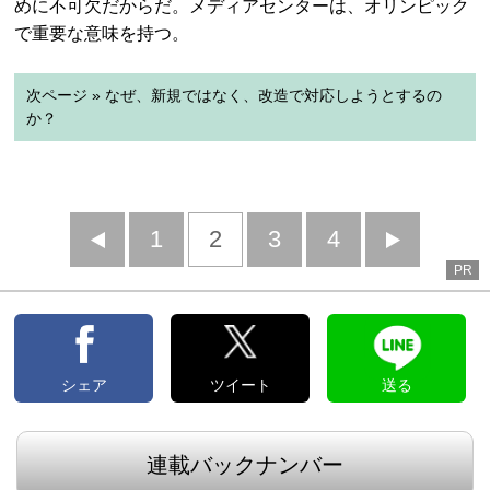
めに不可欠だからだ。メディアセンターは、オリンピック
で重要な意味を持つ。
次ページ » なぜ、新規ではなく、改造で対応しようとするの
か？
前
1
2
3
4
次
PR
へ
へ
シェア
ツイート
送る
連載バックナンバー