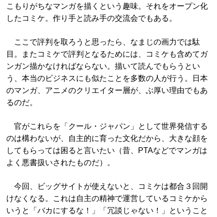
こもりがちなマンガを描くという趣味。それをオープン化
したコミケ。作り手と読み手の交流会でもある。
ここで評判を取ろうと思ったら、なまじの画力では駄
目。またコミケで評判となるためには、コミケも含めてガ
ンガン描かなければならない。描いて読んでもらうとい
う、本当のビジネスにも似たことを多数の人が行う。日本
のマンガ、アニメのクリエイター層が、ぶ厚い理由でもあ
るのだ。
官がこれらを「クール・ジャパン」として世界発信する
のは構わないが、自主的に育った文化だから、大きな顔を
してもらっては困ると言いたい（昔、PTAなどでマンガは
よく悪書扱いされたものだ）。
今回、ビッグサイトが使えないと、コミケは都合３回開
けなくなる。これは自主の精神で運営しているコミケから
いうと「バカにするな！」「冗談じゃない！」ということ