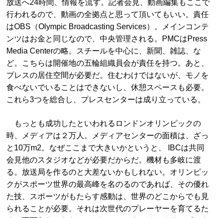
放送へ24時間、情報を流す。記者会見、動画編集もここで
行われるので、動画の全拠点と思って頂いてもいい。責任
はOBS（Olympic Broadcasting Services）。メインコンテ
ンツはお金と同じなので、中央管理される。PMCはPress
Media Centerの略。スチールを中心に、新聞、雑誌、な
ど。こちらは開催地の五輪組織員会が責任を持つ。あと、
プレスの居住空間が必要だ。住むわけではないが、モノを
食べないでいることはできないし、休憩スペースも必要。
これら3つを総合し、プレスセンターは成り立っている。
もっとも成功したといわれるロンドンオリンピックの
時、メディアは２万人。メディアセンターの面積は、ざっ
と10万m2。なぜここまで大きいかというと、 IBCは共同
会見他のスタジオなどが必要だからだ。機材も多岐に渡
る。放送局を作るのと大差ないかもしれない。オリンピッ
クがスポーツ世界の最高峰を名のるのであれば、その優れ
た技、スポーツがもたらす感動は、世界のどこからでも見
られることが必要。それは次世代のプレーヤーを育てるた