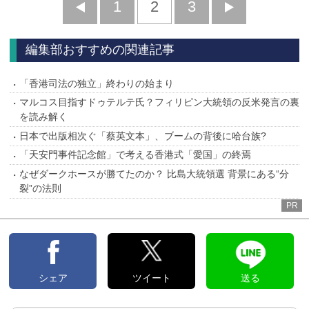
前
1
2
3
次
へ
へ
編集部おすすめの関連記事
「香港司法の独立」終わりの始まり
マルコス目指すドゥテルテ氏？フィリピン大統領の反米発言の裏
を読み解く
日本で出版相次ぐ「蔡英文本」、ブームの背後に哈台族?
「天安門事件記念館」で考える香港式「愛国」の終焉
なぜダークホースが勝てたのか？ 比島大統領選 背景にある“分
裂”の法則
PR
シェア
ツイート
送る