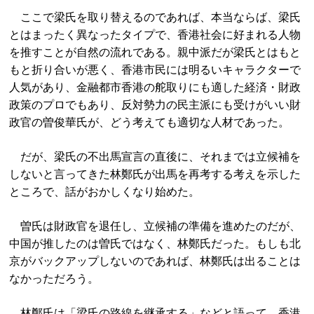
ここで梁氏を取り替えるのであれば、本当ならば、梁氏
とはまったく異なったタイプで、香港社会に好まれる人物
を推すことが自然の流れである。親中派だが梁氏とはもと
もと折り合いが悪く、香港市民には明るいキャラクターで
人気があり、金融都市香港の舵取りにも適した経済・財政
政策のプロでもあり、反対勢力の民主派にも受けがいい財
政官の曽俊華氏が、どう考えても適切な人材であった。
だが、梁氏の不出馬宣言の直後に、それまでは立候補を
しないと言ってきた林鄭氏が出馬を再考する考えを示した
ところで、話がおかしくなり始めた。
曽氏は財政官を退任し、立候補の準備を進めたのだが、
中国が推したのは曽氏ではなく、林鄭氏だった。もしも北
京がバックアップしないのであれば、林鄭氏は出ることは
なかっただろう。
林鄭氏は「梁氏の路線を継承する」などと語って、香港