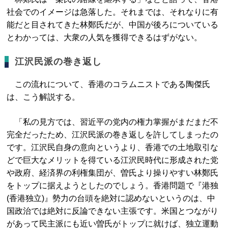
社会でのイメージは急落した。それまでは、それなりに有
能だと目されてきた林鄭氏だが、中国が後ろについている
とわかっては、大衆の人気を獲得できるはずがない。
江沢民派の巻き返し
この流れについて、香港のコラムニストである陶傑氏
は、こう解説する。
「私の見方では、習近平の党内の権力掌握がまだまだ不
完全だったため、江沢民派の巻き返しを許してしまったの
です。江沢民自身の意向というより、香港での土地取引な
どで巨大なメリットを得ている江沢民時代に形成された党
や政府、経済界の利権集団が、曽氏より操りやすい林鄭氏
をトップに据えようとしたのでしょう。香港問題で『港独
(香港独立)』勢力の台頭を絶対に認めないというのは、中
国政治では絶対に反論できない主張です。米国とつながり
があって民主派にも近い曽氏がトップに就けば、独立運動