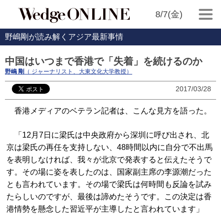
8/7(金)
野嶋剛が読み解くアジア最新事情
中国はいつまで香港で「失着」を続けるのか
野嶋 剛
（ ジャーナリスト、大東文化大学教授）
2017/03/28
香港メディアのベテラン記者は、こんな見方を語った。
「12月7日に梁氏は中央政府から深圳に呼び出され、北
京は梁氏の再任を支持しない、48時間以内に自分で不出馬
を表明しなければ、我々が北京で発表すると伝えたそうで
す。その場に姿を表したのは、国家副主席の李源潮だった
とも言われています。その場で梁氏は何時間も反論を試み
たらしいのですが、最後は諦めたそうです。この決定は香
港情勢を懸念した習近平が主導したと言われています」