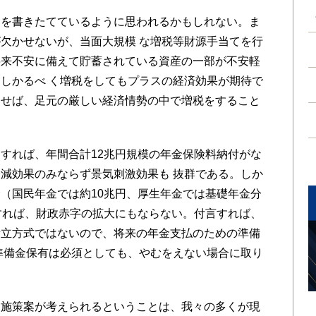
を書きたてているように思われるかもしれない。ま
欠かせないが、当面大規模 な増税等財源手当てを行
将来不安に備えて貯蓄されている資産の一部が不安軽
しかるべ く増税をしてもプラスの経済効果が期待で
らせば、足元の厳しい経済情勢の中で増税をすること
すれば、年間合計12兆円規模の年金保険料納付がな
減効果のみならず景気刺激効果も 抜群である。しか
（国民年金では約10兆円、厚生年金では基礎年金分
すれば、財政赤字の拡大にもならない。付言すれば、
積立方式ではないので、将来の年金支払のための準備
準備金保有は必須としても、やむをえない場合に取り
施策案が考えられるということは、我々の多くが現