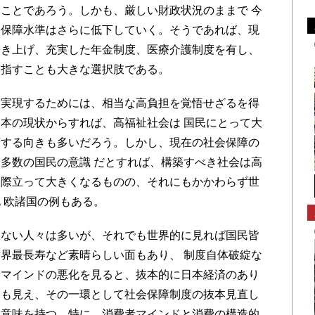
ことであろう。しかも、厳しい財政状況のままで 今
会保障水準はさらに低下していく。そうであれば、現
引き上げ、充実した年金制度、医療介護制度を有し、
目指すことも大きな選択肢である。
実現するためには、相当な高負担を覚悟せざるを得
本の現状からすれば、高福祉社会は 国民にとって大
躇する向きも多いだろう。しかし、現在の社会保障の
多数の国民の意識 だとすれば、構築すべき社会は高
は際立って大きくなるものの、それにもかかわらず世
 欧諸国の例もある。
ない人々は多いが、それでも世界的に見れば国民皆
界最長寿など素晴らしい面もあり、 制度自体破綻な
者マインドの悪化を見ると、抜本的に日本経済のあり
にも見え、その一環として社会保障制度の抜本見直し
な意味を持つ。特に、消費者マインドと消費の構造的