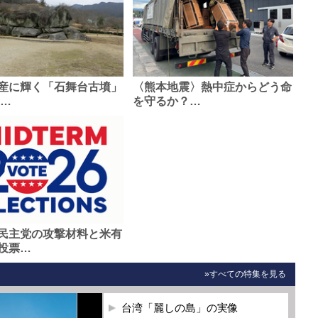
産に輝く「石舞台古墳」
〈熊本地震〉熱中症からどう命
0…
を守るか？…
民主党の攻撃材料と米有
投票…
»すべての特集を見る
台湾「麗しの島」の実像