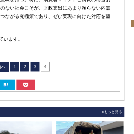
安のない社会こそが、財政支出にあまり頼らない内需
につながる究極策であり、ぜひ実現に向けた対応を望
しています。
1
2
3
4
前へ
»もっと見る