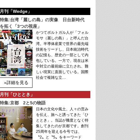
月刊「Wedge」
特集:台湾「麗しの島」の実像 日台新時代
を拓く「3つの視座」
かつてポルトガル人が「フォル
モサ（麗しの島）」と呼んだ台
湾。半導体産業で世界の最先端
技術をリードし、日本統治時代
の記憶も、歴史の一部として内
包している。一方で、現在は米
中対立の最前線に立たされ、難
しい現実に直面している。国際
社会で複雑な立…
»詳細を見る
月刊「ひととき」
特集:京都 2と5の物語
日本の文化や風土、人々の営み
を伝え、旅へと誘ってきた「ひ
ととき」。当誌が幾度となく特
集してきたのが京都です。創刊
25周年を迎える今号では、
〝2〟と〝5〟をキーワード