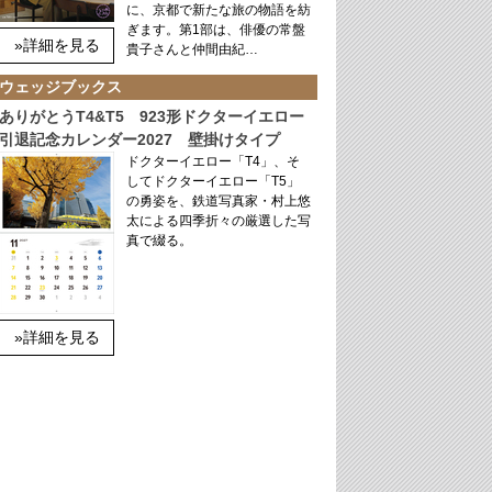
に、京都で新たな旅の物語を紡
ぎます。第1部は、俳優の常盤
»詳細を見る
貴子さんと仲間由紀…
ウェッジブックス
ありがとうT4&T5 923形ドクターイエロー
引退記念カレンダー2027 壁掛けタイプ
ドクターイエロー「T4」、そ
してドクターイエロー「T5」
の勇姿を、鉄道写真家・村上悠
太による四季折々の厳選した写
真で綴る。
»詳細を見る