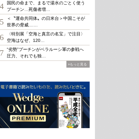
国民の命まで、まるで湯水のごとく使う
4
プーチン…死傷者増…
＜〝運命共同体〟の日米台＞中国こそが
5
世界の脅威....…
〈特別展「空海と真言の名宝」で注目〉
6
空海はなぜ、120…
“劣勢”プーチンがベラルーシ軍の参戦へ
7
圧力、それでも独…
»もっと見る