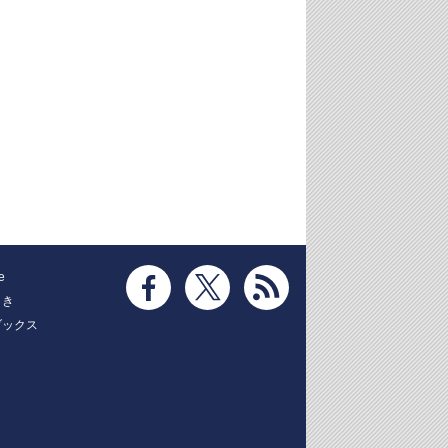
e
とき
ブックス