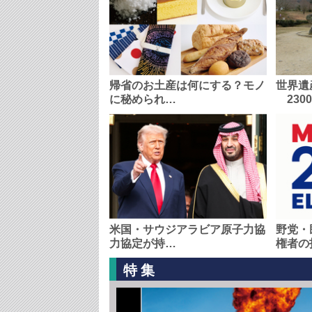
帰省のお土産は何にする？モノ
世界遺
に秘められ…
230
米国・サウジアラビア原子力協
野党・
力協定が持…
権者の
特集