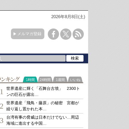
2026年8月8日(土)
メルマガ登録
ランキング
1時間
24時間
1週間
いいね
世界遺産に輝く「石舞台古墳」 2300ト
1
ンの巨石が露出…
世界遺産「飛鳥・藤原」の秘密 宮都が
2
繰り返し置かれた本…
台湾有事の脅威は日本だけでない…周辺
3
海域に進出する中国…