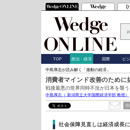
TOP
国際
ビ
政治・経済
中島厚志が読み解く「激動の経済」
消費者マインド改善のために
戦後最悪の世界同時不況が日本を襲う
中島厚志
（ 新潟県立大学国際経済学部 教授）
印
社会保障見直しは経済成長