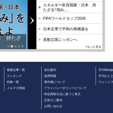
エネルギー依存国家・日本 持
たざる｢弱み…
FIFAワールドカップ2026
日本主導で平和の再構築を
本 持たざ
造船立国ニッポンへ
»もっと見る
最新記事一覧
会社案内
月刊Wedg
ランキング
採用情報
月刊ひと
特集一覧
著作権について
ウェッジ
メルマガ登録
プライバシーポリシーについて
特定商取引法に基づく表示
広告のご案内
お問い合わせ