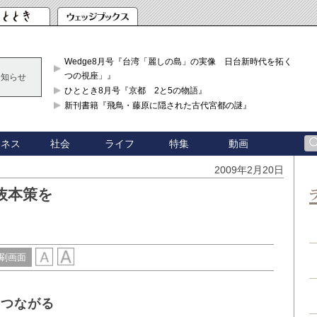
Wedge8月号『台湾「麗しの島」の実像 日台新時代を拓く「3
つの視座」』
お知らせ
ひととき8月号『京都 2と5の物語』
新刊書籍『飛鳥・藤原に隠された古代宮都の謎』
ジネス
社会
ライフ
特集
動画
2009年2月20日
抜本策を
刷画面
につながる