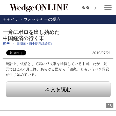
8/8(土)
チャイナ・ウォッチャーの視点
一斉にボロを出し始めた
中国経済の行く末
石 平
（ 中国問題・日中問題評論家）
2010/07/21
統計上、依然として高い成長率を維持している中国。だが、足
元ではこの4月以降、あらゆる面から「凶兆」ともいうべき異変
が生じ始めている。
本文を読む
PR