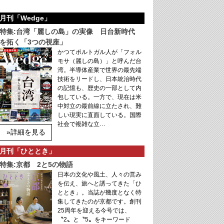
月刊「Wedge」
特集:台湾「麗しの島」の実像 日台新時代
を拓く「3つの視座」
かつてポルトガル人が「フォル
モサ（麗しの島）」と呼んだ台
湾。半導体産業で世界の最先端
技術をリードし、日本統治時代
の記憶も、歴史の一部として内
包している。一方で、現在は米
中対立の最前線に立たされ、難
しい現実に直面している。国際
社会で複雑な立…
»詳細を見る
月刊「ひととき」
特集:京都 2と5の物語
日本の文化や風土、人々の営み
を伝え、旅へと誘ってきた「ひ
ととき」。当誌が幾度となく特
集してきたのが京都です。創刊
25周年を迎える今号では、
〝2〟と〝5〟をキーワード