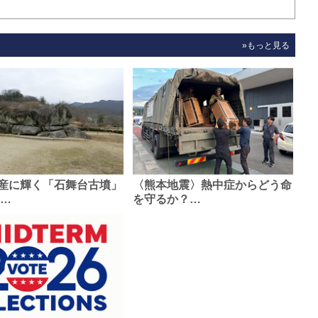
»もっと見る
産に輝く「石舞台古墳」
〈熊本地震〉熱中症からどう命
0…
を守るか？…