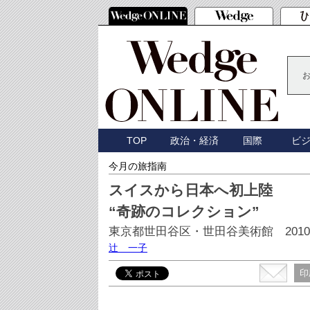
TOP
政治・経済
国際
ビ
今月の旅指南
スイスから日本へ初上陸
“奇跡のコレクション”
東京都世田谷区・世田谷美術館 2010年
辻 一子
印