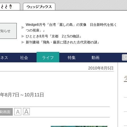
Wedge8月号『台湾「麗しの島」の実像 日台新時代を拓く「3
つの視座」』
お知らせ
ひととき8月号『京都 2と5の物語』
新刊書籍『飛鳥・藤原に隠された古代宮都の謎』
ジネス
社会
特集
動画
ライフ
2010年8月5日
8月7日～10月11日
刷画面