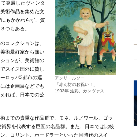
して発展したヴィンタ
の美術作品を集めた文
街にもかかわらず、質
が３つもある。
のコレクションは、
の美術愛好家から熱い
クションが、美術館の
形でスイス国外に貸し
ーロッパ3都市の巡
アンリ・ルソー
「赤ん坊のお祝い！」
アには企画展などでも
1903年 油彩、カンヴァス
考えれば、日本での公
術までの貴重な作品群で、モネ、ルノワール、ゴッ
の美術界を代表する巨匠の名品群。また、日本では比較
マン、コリント、ホードラーといった同時代のスイ