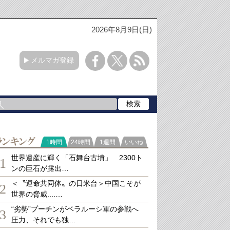
2026年8月9日(日)
メルマガ登録
ランキング
1時間
24時間
1週間
いいね
世界遺産に輝く「石舞台古墳」 2300ト
1
ンの巨石が露出…
＜〝運命共同体〟の日米台＞中国こそが
2
世界の脅威....…
“劣勢”プーチンがベラルーシ軍の参戦へ
3
圧力、それでも独…