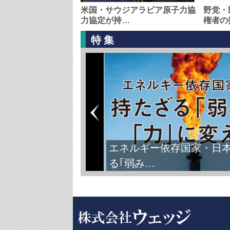
米国・サウジアラビア原子力協
野党・
力協定が持…
権者の
特集
エネルギー依存国家・日
る｢弱み…