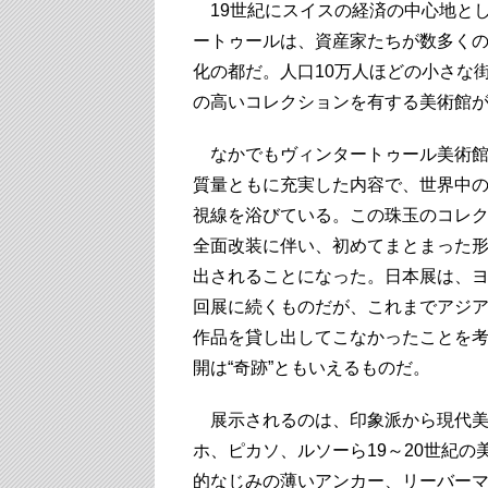
19世紀にスイスの経済の中心地と
ートゥールは、資産家たちが数多く
化の都だ。人口10万人ほどの小さな
の高いコレクションを有する美術館
なかでもヴィンタートゥール美術館
質量ともに充実した内容で、世界中
視線を浴びている。この珠玉のコレ
全面改装に伴い、初めてまとまった
出されることになった。日本展は、ヨ
回展に続くものだが、これまでアジ
作品を貸し出してこなかったことを
開は“奇跡”ともいえるものだ。
展示されるのは、印象派から現代美
ホ、ピカソ、ルソーら19～20世紀
的なじみの薄いアンカー、リーバー