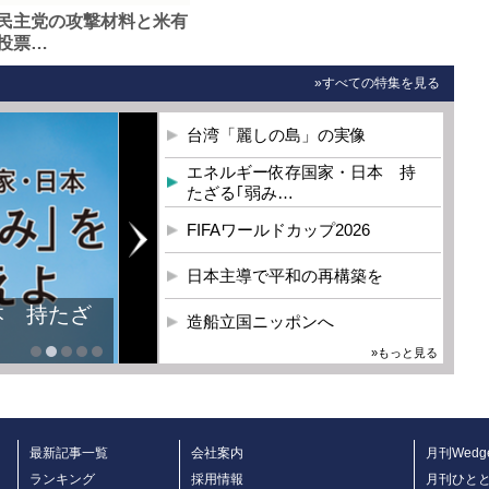
民主党の攻撃材料と米有
投票…
»すべての特集を見る
台湾「麗しの島」の実像
エネルギー依存国家・日本 持
たざる｢弱み…
FIFAワールドカップ2026
日本主導で平和の再構築を
本 持たざ
造船立国ニッポンへ
»もっと見る
最新記事一覧
会社案内
月刊Wedg
ランキング
採用情報
月刊ひと