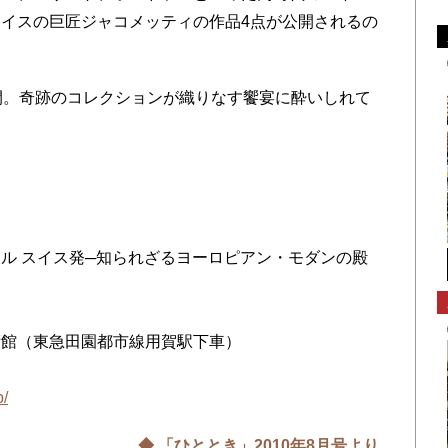
イスの巨匠ジャコメッティの作品4点が公開されるの
開。奇跡のコレクションが織りなす饗宴に酔いしれて
ル スイス発─知られざるヨーロピアン・モダンの殿
術館（東急田園都市線用賀駅下車）
p/
◆ 「ひととき」2010年8月号より