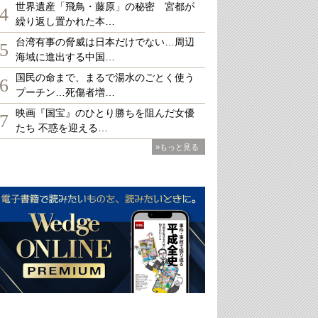
世界遺産「飛鳥・藤原」の秘密 宮都が
4
繰り返し置かれた本…
台湾有事の脅威は日本だけでない…周辺
5
海域に進出する中国…
国民の命まで、まるで湯水のごとく使う
6
プーチン…死傷者増…
映画『国宝』のひとり勝ちを阻んだ女優
7
たち 不惑を迎える…
»もっと見る