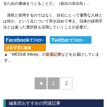
るための価値をつくることだ」（前出の谷出氏）。
漠然と採用するのではなく、自社にとって優秀な人材と
は何か、という点について突き詰めて考え、旧来の採用手
法とは違った選択肢も活用していくことが必要だ。
▲「WEDGE Infinity」の
新着記事
などをお届けしていま
す。
前
1
2
へ
編集部おすすめの関連記事