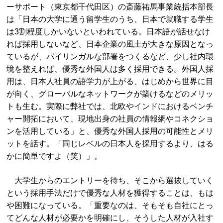
ーサポート（東京都千代田区）の斎藤祐馬事業統括本部長
は「日本の大学に通う留学生のうち、日本で就職する学生
は3割程度しかいないといわれている。日本語が話せなけ
れば採用しないなど、日本企業の風土が大きな原因となっ
ているが、バイリンガルな部署をつくるなど、少し社内環
境を整えれば、優秀な外国人は多く採用できる。外国人採
用は、日本人社員の語学力が上がる、はじめから世界に目
が向く、グローバルなネットワークが築けるなどのメリッ
トも生む。実際に弊社では、北欧やインドにおけるベンチ
ャー開拓において、現地出身の社員の情報網やコネクショ
ンを活用している」と、優秀な外国人採用の可能性とメリ
ットを話す。「同じレベルの日本人を採用するより、はる
かに簡単ですよ（笑）」。
大学生からのエントリーを待ち、そこから選抜していく
という採用手法だけで優秀な人材を獲得することは、もは
や困難になっている。「重要なのは、そもそも自社にとっ
てどんな人材が必要かを明確にし、そうした人材が入社す