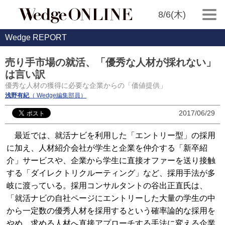
8/6(木)
Wedge REPORT
売り手市場の就活、「優秀な人材が採れない」
は言い訳
優秀な人材の獲得に必要な企業からの「価値提供」
浅野有紀
（ Wedge編集部員）
2017/06/29
最近では、就活ナビを利用した「エントリー型」の採用
に加え、人材紹介会社が学生と企業を仲介する「新卒紹
介」サービスや、企業から学生に直接オファーを送り接触
する「ダイレクトリクルーティング」など、採用手法が多
岐に渡っている。採用コンサルタントの谷出正直氏は、
「就活ナビの自社ページにエントリーした大量の学生の中
から一定数の優秀人材を採用するという確率論的な採用を
やめ、求める人材へ直接アプローチする手法に変える企業