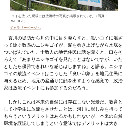
コイを放った現場には放流時の写真が掲示されていた （写真・
WEDGE）
ギャラリーページへ
貢川の堤防から川の中に目を凝らすと、黒いコイに混ざ
って泳ぐ数匹のニシキゴイが、泥を巻き上げながら水底を
ついばんでいた。十数人の地元住民に話を聞くと、口をそ
ろえて「あまりニシキゴイを見たことはないですが、いた
としたら優雅できれいな感じはしますね」と語る。ニシキ
ゴイの放流イベントはこうした「良い印象」を地元住民に
与えるため、地元の盆踊りに顔を出すような感覚で、政治
家は放流イベントにも参加するのだろう。
しかしこれは本来の自然には存在しない光景だ。教育と
して小学生に放流をさせたことは、河川に親しみを持って
もらうというメリットはあるかもしれないが、本来の自然
環境を誤認してしまうという意味ではデメリットは大き