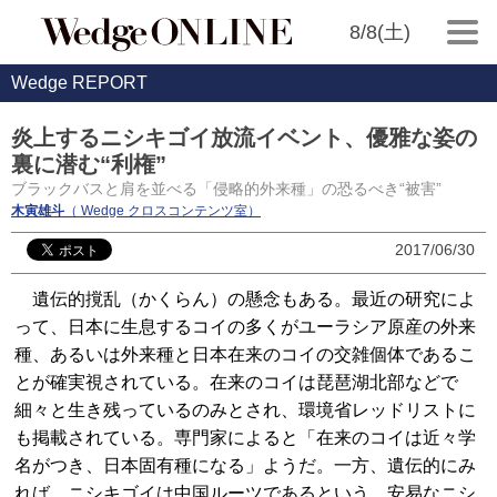
8/8(土)
Wedge REPORT
炎上するニシキゴイ放流イベント、優雅な姿の
裏に潜む“利権”
ブラックバスと肩を並べる「侵略的外来種」の恐るべき“被害”
木寅雄斗
（ Wedge クロスコンテンツ室）
2017/06/30
遺伝的撹乱（かくらん）の懸念もある。最近の研究によ
って、日本に生息するコイの多くがユーラシア原産の外来
種、あるいは外来種と日本在来のコイの交雑個体であるこ
とが確実視されている。在来のコイは琵琶湖北部などで
細々と生き残っているのみとされ、環境省レッドリストに
も掲載されている。専門家によると「在来のコイは近々学
名がつき、日本固有種になる」ようだ。一方、遺伝的にみ
れば、ニシキゴイは中国ルーツであるという。安易なニシ