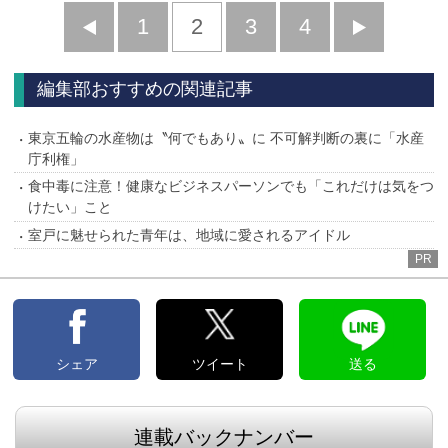
前
1
2
3
4
次
へ
へ
編集部おすすめの関連記事
東京五輪の水産物は〝何でもあり〟に 不可解判断の裏に「水産
庁利権」
食中毒に注意！健康なビジネスパーソンでも「これだけは気をつ
けたい」こと
室戸に魅せられた青年は、地域に愛されるアイドル
PR
シェア
ツイート
送る
連載バックナンバー