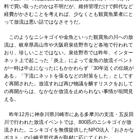
料で買い取ったのかは不明だが、維持管理だけで餌代など
経費がかさむことを考えれば、少なくとも観賞魚業者にと
って放流は悪い話ではなさそうだ。
このようなニシキゴイや金魚といった観賞魚の川への放
流は、岐阜県高山市や大阪府泉佐野市など各地で行われて
おり、珍しいことではない。泉佐野市では昨年、インター
ネット上で起こった「炎上」によって金魚の放流イベント
が一時は中止になったにもかかわらず「30年近くの伝統が
ある」「下流にネットを張るなどの対策をした」としてす
ぐ再開された。放流すれば再び物議を醸すリスクをおして
の再開からは、なかなか放流を止められない事情が垣間見
える。
昨年12月に神奈川県川崎市にある多摩川の支流・五反田
川で行われた放流イベントでは、800匹のニシキゴイが放
流された。ニシキゴイを無償提供したNPO法人「おさかな
ポスト」の山崎充哲代表が取材に応じてくれた。