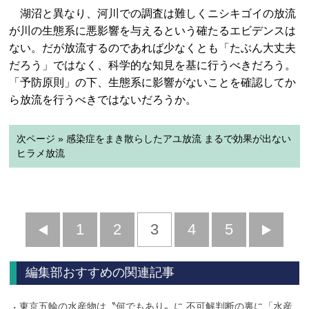
湖沼と異なり、河川での調査は難しくニシキゴイの放流
が川の生態系に悪影響を与えるという確たるエビデンスは
ない。だが放流するのであれば少なくとも「たぶん大丈夫
だろう」ではなく、科学的な知見を基に行うべきだろう。
「予防原則」の下、生態系に影響がないことを確認してか
ら放流を行うべきではないだろうか。
次ページ » 感染症をまき散らしたアユ放流 まるで効果が出ない
ヒラメ放流
前
1
2
3
4
5
へ
へ
編集部おすすめの関連記事
東京五輪の水産物は〝何でもあり〟に 不可解判断の裏に「水産