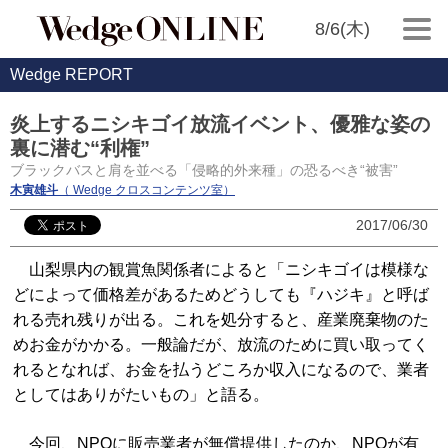
8/6(木)
Wedge REPORT
炎上するニシキゴイ放流イベント、優雅な姿の
裏に潜む“利権”
ブラックバスと肩を並べる「侵略的外来種」の恐るべき“被害”
木寅雄斗
（ Wedge クロスコンテンツ室）
2017/06/30
山梨県内の観賞魚関係者によると「ニシキゴイは模様な
どによって価格差があるためどうしても『ハジキ』と呼ば
れる売れ残りが出る。これを処分すると、産業廃棄物のた
めお金がかかる。一般論だが、放流のために買い取ってく
れるとなれば、お金を払うどころか収入になるので、業者
としてはありがたいもの」と語る。
今回、NPOに販売業者が無償提供したのか、NPOが有