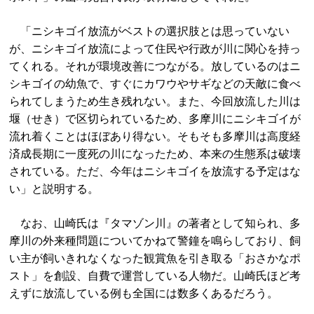
「ニシキゴイ放流がベストの選択肢とは思っていない
が、ニシキゴイ放流によって住民や行政が川に関心を持っ
てくれる。それが環境改善につながる。放しているのはニ
シキゴイの幼魚で、すぐにカワウやサギなどの天敵に食べ
られてしまうため生き残れない。また、今回放流した川は
堰（せき）で区切られているため、多摩川にニシキゴイが
流れ着くことはほぼあり得ない。そもそも多摩川は高度経
済成長期に一度死の川になったため、本来の生態系は破壊
されている。ただ、今年はニシキゴイを放流する予定はな
い」と説明する。
なお、山崎氏は『タマゾン川』の著者として知られ、多
摩川の外来種問題についてかねて警鐘を鳴らしており、飼
い主が飼いきれなくなった観賞魚を引き取る「おさかなポ
スト」を創設、自費で運営している人物だ。山崎氏ほど考
えずに放流している例も全国には数多くあるだろう。