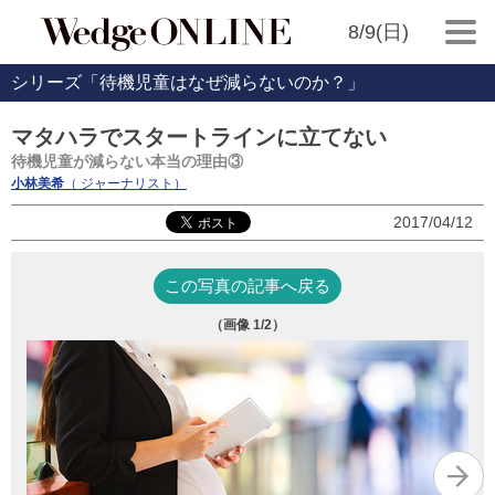
8/9(日)
シリーズ「待機児童はなぜ減らないのか？」
マタハラでスタートラインに立てない
待機児童が減らない本当の理由③
小林美希
（ ジャーナリスト）
2017/04/12
この写真の記事へ戻る
（画像
1
/2）