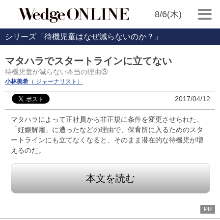
8/6(木)
シリーズ「待機児童はなぜ減らないのか？」
マタハラでスタートラインに立てない
待機児童が減らない本当の理由③
小林美希
（ ジャーナリスト）
2017/04/12
マタハラによって正社員から非正規に条件を変更させられた、
「妊娠解雇」に遭ったなどの理由で、保育所に入るためのスタ
ートラインにも立てなくなると、そのまま潜在的な待機児が増
えるのだ。
本文を読む
PR