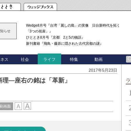
Wedge8月号『台湾「麗しの島」の実像 日台新時代を拓く
知らせ
「3つの視座」』
ひととき8月号『京都 2と5の物語』
新刊書籍『飛鳥・藤原に隠された古代宮都の謎』
ジネス
社会
特集
動画
ライフ
2017年5月23日
料理―座右の銘は「革新」
ン
刷画面