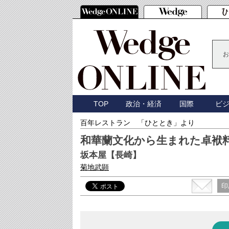
お
TOP
政治・経済
国際
ビ
百年レストラン 「ひととき」より
和華蘭文化から生まれた卓袱
坂本屋【長崎】
菊地武顕
印