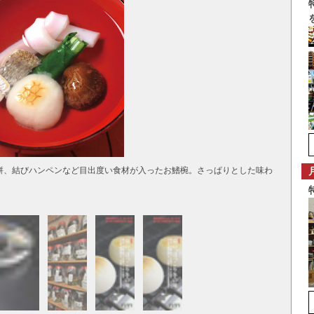
餅、結びハンペンなど目出度い食材が入ったお鰭椀。さっぱりとした味わ