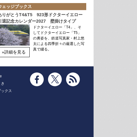
ウェッジブックス
ありがとうT4&T5 923形ドクターイエロー
引退記念カレンダー2027 壁掛けタイプ
ドクターイエロー「T4」、そ
してドクターイエロー「T5」
の勇姿を、鉄道写真家・村上悠
太による四季折々の厳選した写
真で綴る。
»詳細を見る
e
とき
ブックス