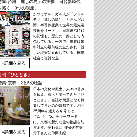
特集:台湾「麗しの島」の実像 日台新時代
を拓く「3つの視座」
かつてポルトガル人が「フォル
モサ（麗しの島）」と呼んだ台
湾。半導体産業で世界の最先端
技術をリードし、日本統治時代
の記憶も、歴史の一部として内
包している。一方で、現在は米
中対立の最前線に立たされ、難
しい現実に直面している。国際
社会で複雑な立…
»詳細を見る
月刊「ひととき」
特集:京都 2と5の物語
日本の文化や風土、人々の営み
を伝え、旅へと誘ってきた「ひ
ととき」。当誌が幾度となく特
集してきたのが京都です。創刊
25周年を迎える今号では、
〝2〟と〝5〟をキーワード
に、京都で新たな旅の物語を紡
ぎます。第1部は、俳優の常盤
»詳細を見る
貴子さんと仲間由紀…