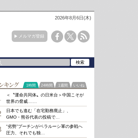
2026年8月6日(木)
メルマガ登録
ラ
1時間
24時間
1週間
いいね
キング
＜〝運命共同体〟の日米台＞中国こそが
1
世界の脅威....…
日本でも進む「在宅勤務廃止」、
2
GMO・熊谷代表の投稿で…
“劣勢”プーチンがベラルーシ軍の参戦へ
3
圧力、それでも独…