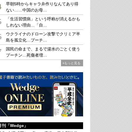
早朝5時からキャラ弁作りなんてあり得
4
ない……中国のお母…
「生活習慣病」という呼称が消えるかも
5
しれない理由…「自…
料理。昼3,000円（税別。以下同）、夜は8,000円から。写真は10,000円のコ
、旬菜の炊き合わせなどが並ぶ（内容は日によって変更）
ウクライナのドローン攻撃でクリミア半
6
島を孤立化…プーチ…
国民の命まで、まるで湯水のごとく使う
7
プーチン…死傷者増…
»もっと見る
月刊「Wedge」