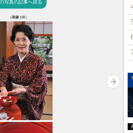
の写真の記事へ戻る
（画像
1
/8）
自慢の卓袱
燻製、鱧