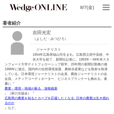
8/7(金)
著者紹介
吉田光宏
（よしだ・みつひろ）
ジャーナリスト
1954年広島県福山市生まれ。広島県立府中高校、中
央大学を経て、新聞社記者に。1993年～94年米スタ
ンフォード大学ナイトフェローシップ留学。20年間の新聞社勤務の後
1999年に独立。国内外の自然環境保護、農林水産業などを取材＆執筆
している。日本環境ジャーナリストの会員、農政ジャーナリストの会
会員。メディアコーディネーター、ビジネスプランナーも務める。著
書に『
農業・環境・地域が蘇る 放牧維新
』（家の光協会）『
広島県の農業を知るとカープを応援したくなる: 日本の農業は生き残れ
るのか
』など。