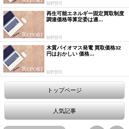
朝野賢司
再生可能エネルギー固定買取制度
2013/01/21
調達価格等算定委は適…
朝野賢司
木質バイオマス発電 買取価格32
2012/11/20
円はおかしい 価格…
朝野賢司
トップページ
人気記事