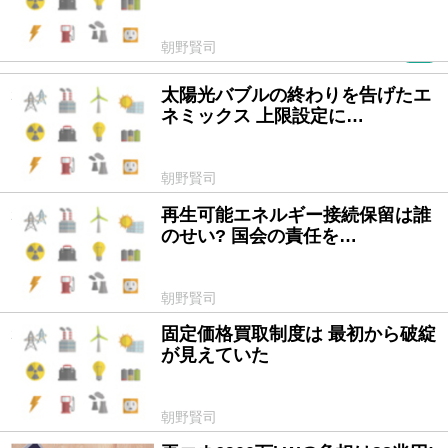
朝野賢司
PR
太陽光バブルの終わりを告げたエ
2015/06/01
ネミックス 上限設定に…
朝野賢司
再生可能エネルギー接続保留は誰
2014/10/22
のせい? 国会の責任を…
朝野賢司
固定価格買取制度は 最初から破綻
2014/10/21
が見えていた
朝野賢司