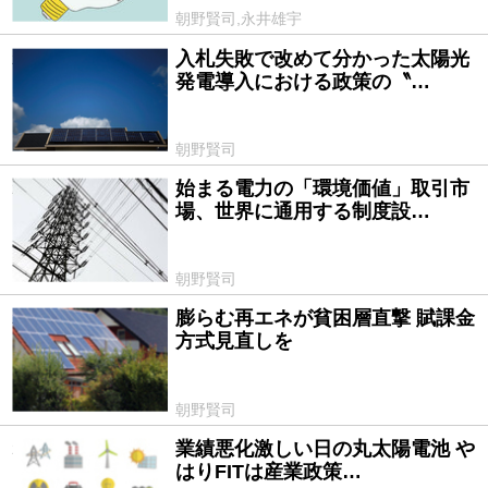
朝野賢司,永井雄宇
入札失敗で改めて分かった太陽光
2018/01/30
発電導入における政策の〝…
朝野賢司
始まる電力の「環境価値」取引市
2017/03/29
場、世界に通用する制度設…
朝野賢司
膨らむ再エネが貧困層直撃 賦課金
2015/08/21
方式見直しを
朝野賢司
業績悪化激しい日の丸太陽電池 や
2015/06/02
はりFITは産業政策…