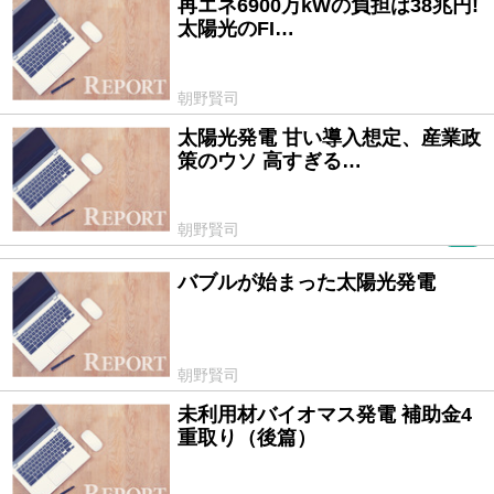
再エネ6900万kWの負担は38兆円!
2014/06/21
太陽光のFI…
朝野賢司
太陽光発電 甘い導入想定、産業政
2014/02/26
策のウソ 高すぎる…
朝野賢司
PR
バブルが始まった太陽光発電
2013/04/25
朝野賢司
未利用材バイオマス発電 補助金4
2013/01/21
重取り（後篇）