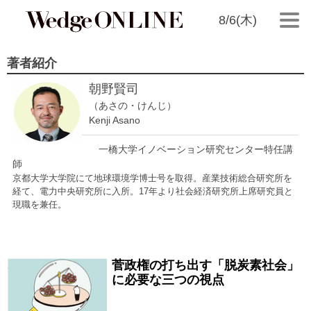
8/6(木)
著者紹介
朝野賢司
（あさの・けんじ）
Kenji Asano
一橋大学イノベーション研究センター特任講
師
京都大学大学院にて地球環境学博士号を取得。産業技術総合研究所を
経て、電力中央研究所に入所。17年より社会経済研究所上席研究員と
現職を兼任。
菅政権の打ち出す「脱炭素社会」
2020/12/14
に必要な三つの視点