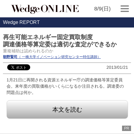
8/9(日)
Wedge REPORT
再生可能エネルギー固定買取制度
調達価格等算定委は適切な査定ができるか
重複補助は認められるのか
朝野賢司
（ 一橋大学イノベーション研究センター特任講師）
2013/01/21
1月21日に再開される資源エネルギー庁の調達価格等算定委員
会。来年度の買取価格がいくらになるか注目される。調達委の
問題点は何か。
本文を読む
PR