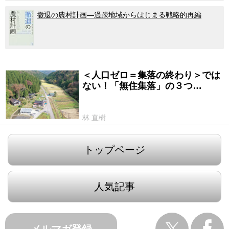
撤退の農村計画―過疎地域からはじまる戦略的再編
＜人口ゼロ＝集落の終わり＞では
2024/03/21
ない！「無住集落」の３つ…
林 直樹
トップページ
人気記事