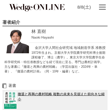
8/8(土)
著者紹介
林 直樹
Naoki Hayashi
金沢大学人間社会研究域 地域創造学系 准教授
1972年生まれ。京都大学大学院農学研究科博士後期
課程修了、博士（農学）。東京大学大学院農学生命
科学研究科・特任准教授などを経て現在に至る。専門は農村計画学。
主な著書に『撤退と再興の農村戦略』（学芸出版社・2024年・単
著）、『撤退の農村計画』（同・10年・編著）など。
著書
撤退と再興の農村戦略 複数の未来を見据えた前向きな縮
小