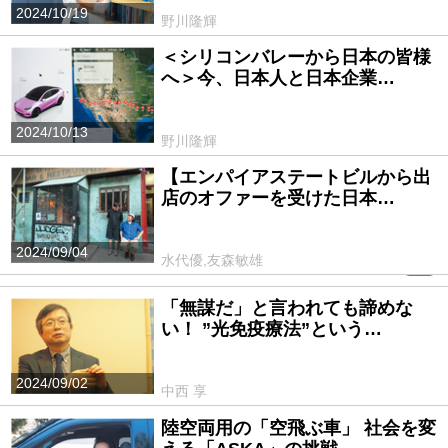
2024/10/19
野川隆輝
＜シリコンバレーから日本の皆様
へ＞今、日本人と日本企業…
2024/10/13
野川隆輝
【エンパイアステートビルから出
店のオファーを受けた日本…
2024/09/04
水代優,友森敏雄
PR
「無謀だ」と言われても諦めな
い！ ”光免疫療法”という…
2024/09/02
中西 享
陸空両用の「空飛ぶ車」 社会を変