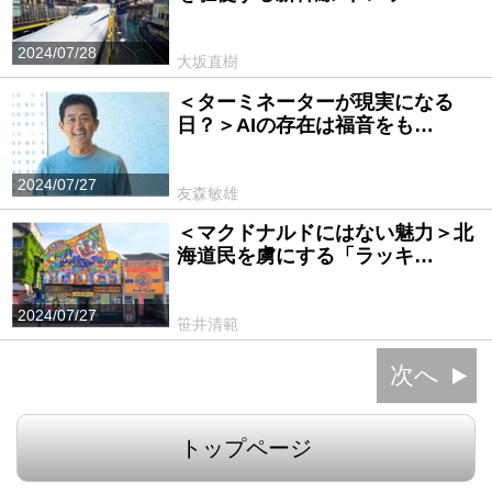
2024/07/28
大坂直樹
＜ターミネーターが現実になる
日？＞AIの存在は福音をも…
2024/07/27
友森敏雄
＜マクドナルドにはない魅力＞北
海道民を虜にする「ラッキ…
2024/07/27
笹井清範
次へ
トップページ