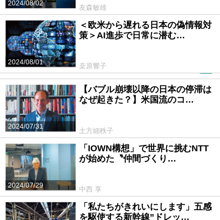
2024/08/02
友森敏雄
＜欧米から遅れる日本の偽情報対
策＞AI進歩で日常に潜む…
2024/08/01
桒原響子
PR
【バブル崩壊以降の日本の停滞は
なぜ起きた？】米国流のコ…
2024/07/31
土方細秩子
「IOWN構想」で世界に挑むNTT
が始めた〝仲間づくり…
2024/07/29
中西 享
「私たちがきれいにします」五感
を駆使する新幹線”ドレッ…