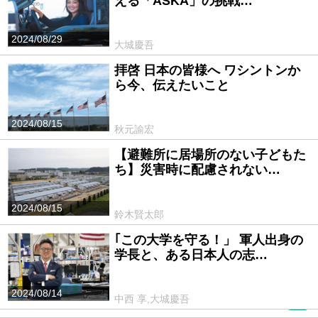
える「ASKA」の挑戦…
2024/08/29
大城慶吾
拝啓 日本の皆様へ ワシントンか
ら今、伝えたいこと
2024/08/15
秋元諭宏
【避難所に居場所のない子どもた
ち】災害時に配慮されない…
2024/08/15
鈴木賢太郎
｢この大学を守る！」 軍人出身の
学長と、ある日本人の志…
2024/08/14
中西 享,大城慶吾
PR