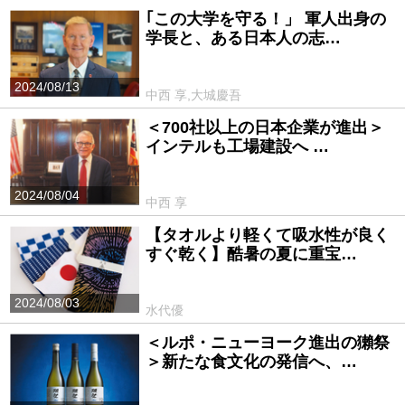
｢この大学を守る！」 軍人出身の
学長と、ある日本人の志…
2024/08/13
中西 享,大城慶吾
＜700社以上の日本企業が進出＞
インテルも工場建設へ …
2024/08/04
中西 享
【タオルより軽くて吸水性が良く
すぐ乾く】酷暑の夏に重宝…
2024/08/03
水代優
＜ルポ・ニューヨーク進出の獺祭
＞新たな食文化の発信へ、…