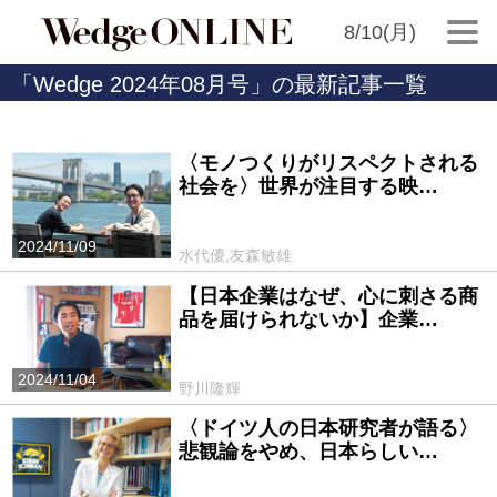
8/10(月)
「Wedge 2024年08月号」の最新記事一覧
〈モノつくりがリスペクトされる
社会を〉世界が注目する映…
2024/11/09
水代優,友森敏雄
【日本企業はなぜ、心に刺さる商
品を届けられないか】企業…
2024/11/04
野川隆輝
〈ドイツ人の日本研究者が語る〉
悲観論をやめ、日本らしい…