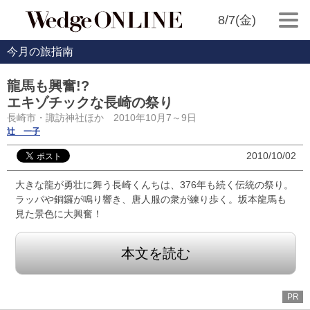
8/7(金)
今月の旅指南
龍馬も興奮!?
エキゾチックな長崎の祭り
長崎市・諏訪神社ほか 2010年10月7～9日
辻 一子
2010/10/02
大きな龍が勇壮に舞う長崎くんちは、376年も続く伝統の祭り。
ラッパや銅鑼が鳴り響き、唐人服の衆が練り歩く。坂本龍馬も
見た景色に大興奮！
本文を読む
PR