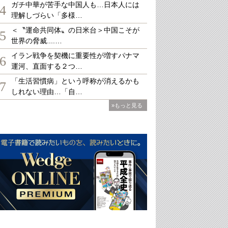
ガチ中華が苦手な中国人も…日本人には
4
理解しづらい「多様…
＜〝運命共同体〟の日米台＞中国こそが
5
世界の脅威....…
イラン戦争を契機に重要性が増すパナマ
6
運河、直面する２つ…
「生活習慣病」という呼称が消えるかも
7
しれない理由…「自…
»もっと見る