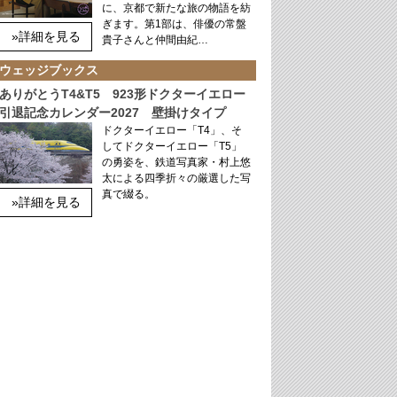
に、京都で新たな旅の物語を紡
ぎます。第1部は、俳優の常盤
»詳細を見る
貴子さんと仲間由紀…
ウェッジブックス
ありがとうT4&T5 923形ドクターイエロー
引退記念カレンダー2027 壁掛けタイプ
ドクターイエロー「T4」、そ
してドクターイエロー「T5」
の勇姿を、鉄道写真家・村上悠
太による四季折々の厳選した写
真で綴る。
»詳細を見る