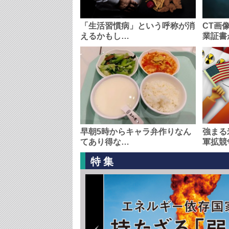
「生活習慣病」という呼称が消
CT画
えるかもし…
業証書
早朝5時からキャラ弁作りなん
強まる
てあり得な…
軍拡競
特集