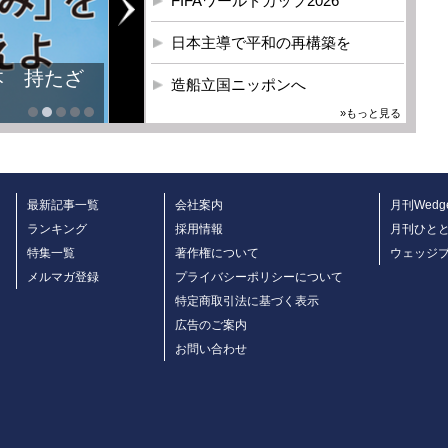
FIFAワールドカップ2026
日本主導で平和の再構築を
本 持たざ
造船立国ニッポンへ
»もっと見る
最新記事一覧
会社案内
月刊Wedg
ランキング
採用情報
月刊ひと
特集一覧
著作権について
ウェッジ
メルマガ登録
プライバシーポリシーについて
特定商取引法に基づく表示
広告のご案内
お問い合わせ