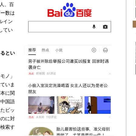
万人、百
ザー数は
ルイン
してい
いるとい
「モノ」
れていま
日本に関
（中国語
したビッ
たのに対
で検索す