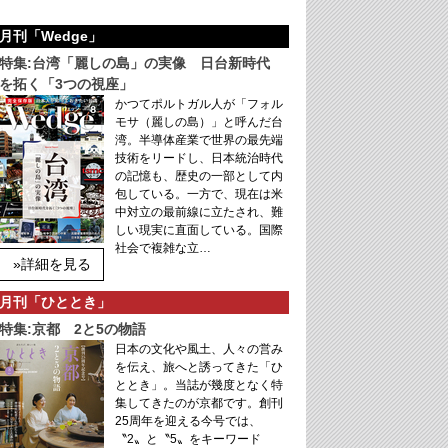
月刊「Wedge」
特集:台湾「麗しの島」の実像 日台新時代
を拓く「3つの視座」
かつてポルトガル人が「フォル
モサ（麗しの島）」と呼んだ台
湾。半導体産業で世界の最先端
技術をリードし、日本統治時代
の記憶も、歴史の一部として内
包している。一方で、現在は米
中対立の最前線に立たされ、難
しい現実に直面している。国際
社会で複雑な立…
»詳細を見る
月刊「ひととき」
特集:京都 2と5の物語
日本の文化や風土、人々の営み
を伝え、旅へと誘ってきた「ひ
ととき」。当誌が幾度となく特
集してきたのが京都です。創刊
25周年を迎える今号では、
〝2〟と〝5〟をキーワード