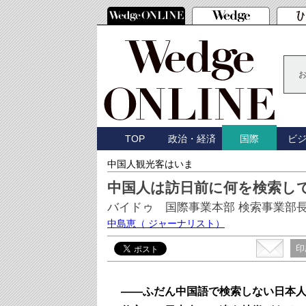
TOP
政治・経済
ビ
国際
中国人観光客はいま
中国人は訪日前に何を検索し
バイドゥ 国際事業本部 検索事業部
中島恵
（ ジャーナリスト）
印
――ふだん中国語で検索しない日本