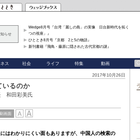
Wedge8月号『台湾「麗しの島」の実像 日台新時代を拓く「3
つの視座」』
お知らせ
ひととき8月号『京都 2と5の物語』
新刊書籍『飛鳥・藤原に隠された古代宮都の謎』
ジネス
社会
ライフ
特集
動画
2017年10月26日
ているのか
長 和田彩美氏
刷画面
人にはわかりにくい面もありますが、中国人の検索の