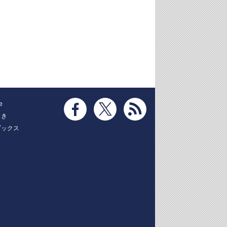
e
とき
ブックス