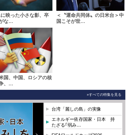
像に映った小さな影、卒
＜〝運命共同体〟の日米台＞中
がな…
国こそが世…
米国、中国、ロシアの核
争、…
»すべての特集を見る
台湾「麗しの島」の実像
エネルギー依存国家・日本 持
たざる｢弱み…