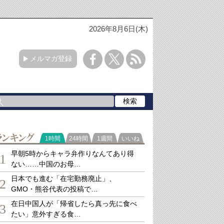
2026年8月6日(木)
メルマガ登録
ランキング
1時間
24時間
1週間
いいね
早朝5時からキャラ弁作りなんてあり得
1
ない……中国のお母…
日本でも進む「在宅勤務廃止」、
2
GMO・熊谷代表の投稿で…
在日中国人が「帰省したら真っ先に食べ
3
たい」意外すぎる食…