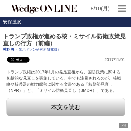
8/10(月)
安保激変
トランプ政権が進める核・ミサイル防衛政策見
直しの行方（前編）
村野 将
（ 米ハドソン研究所研究員）
2017/11/01
トランプ政権は2017年1月の発足直後から、国防政策に関する
包括的な見直しを実施している。中でも注目されるのが、核戦
略や核兵器の戦力態勢に関する文書である「核態勢見直し
（NPR）」と、「ミサイル防衛見直し（BMDR）」である。
本文を読む
PR