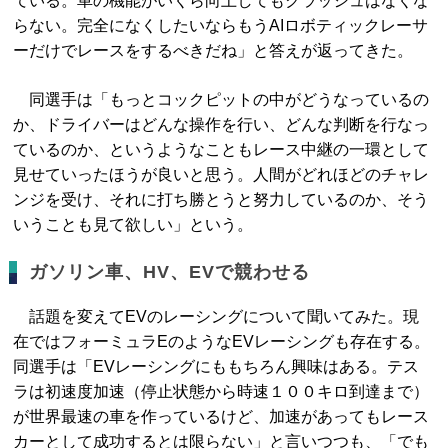
ている。車の機能がいくら向上してもクラッシュはなくな
らない。完全になくしたいならもうAIロボティックレーサ
ーだけでレースをするべきだね」と答えが返ってきた。
同選手は「もっとコックピットの中がどうなっているの
か、ドライバーはどんな操作を行い、どんな判断を行なっ
ているのか、というようなこともレース中継の一環として
見せていったほうが良いと思う。人間がどれほどのチャレ
ンジを受け、それに打ち勝とうと努力しているのか、そう
いうことも見て欲しい」という。
ガソリン車、HV、EVで競わせる
話題を変えてEVのレーシングについて聞いてみた。現
在ではフォーミュラEのようなEVレーシングも存在する。
同選手は「EVレーシングにももちろん興味はある。テス
ラは初速度加速（停止状態から時速１００キロ到達まで）
が世界最速の車を作っているけど、加速があってもレース
カーとして成功するとは限らない」と言いつつも、「でも