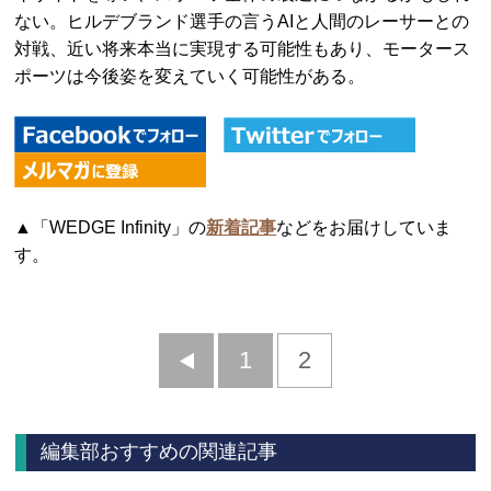
ない。ヒルデブランド選手の言うAIと人間のレーサーとの
対戦、近い将来本当に実現する可能性もあり、モータース
ポーツは今後姿を変えていく可能性がある。
▲「WEDGE Infinity」の
新着記事
などをお届けしていま
す。
前
1
2
へ
編集部おすすめの関連記事