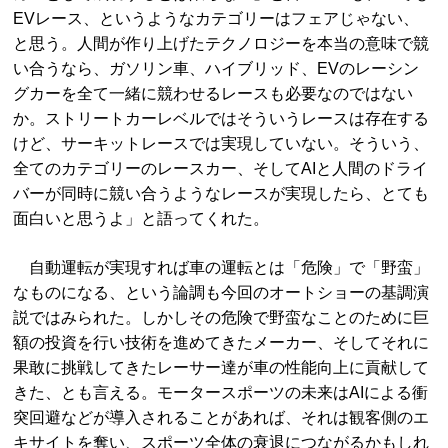
EVレース、というようなカテゴリーはフェアじゃない、
と思う。人間が作り上げたテクノロジーを本当の意味で競
い合うなら、ガソリン車、ハイブリッド、EVのレーシン
グカーを全て一緒に競わせるレースも必要なのではない
か。ストリートカーレベルではそういうレースは存在する
けど、サーキットレースでは実現していない。そういう、
全てのカテゴリーのレースカー、そしてAIと人間のドライ
バーが同時に競い合うようなレースが実現したら、とても
面白いと思うよ」と語ってくれた。
自動運転が実現すれば車の運転とは「危険」で「野蛮」
なものになる、という論調も今回のオートショーの基調演
説ではみられた。しかしその危険で野蛮なことのために巨
額の投資を行い技術を進めてきたメーカー、そしてそれに
果敢に挑戦してきたレーサー達が車の性能向上に貢献して
きた、とも言える。モータースポーツの未来はAIによる衝
突回避などが導入されることがあれば、それは観客側のエ
キサイトを奪い、スポーツ全体の衰退につながるかもしれ