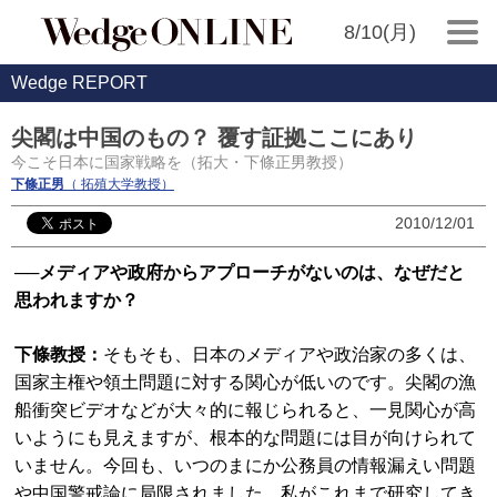
8/10(月)
Wedge REPORT
尖閣は中国のもの？ 覆す証拠ここにあり
今こそ日本に国家戦略を（拓大・下條正男教授）
下條正男
（ 拓殖大学教授）
2010/12/01
──メディアや政府からアプローチがないのは、なぜだと
思われますか？
下條教授：
そもそも、日本のメディアや政治家の多くは、
国家主権や領土問題に対する関心が低いのです。尖閣の漁
船衝突ビデオなどが大々的に報じられると、一見関心が高
いようにも見えますが、根本的な問題には目が向けられて
いません。今回も、いつのまにか公務員の情報漏えい問題
や中国警戒論に局限されました。私がこれまで研究してき