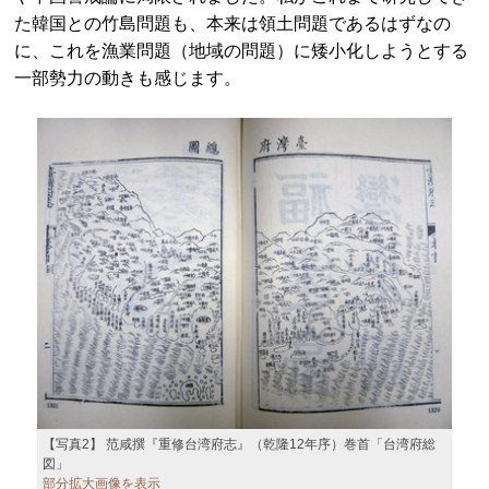
た韓国との竹島問題も、本来は領土問題であるはずなの
に、これを漁業問題（地域の問題）に矮小化しようとする
一部勢力の動きも感じます。
【写真2】 范咸撰『重修台湾府志』（乾隆12年序）巻首「台湾府総
図」
部分拡大画像を表示