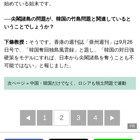
始めている始末です。
──尖閣諸島の問題が、韓国の竹島問題と関連していると
いうことでしょうか？
下條教授：
そうです。香港の週刊誌「亜州週刊」は9月26
日号で、「韓国奪回独島風雲録」と題し、「韓国の対日強
硬策をモデルにすれば、日本から尖閣諸島を奪うことも不
可能ではない」と報じました。
次ページ » 中国・韓国だけでなく、ロシアも領土問題で連動
前
1
2
3
4
次
PR
へ
へ