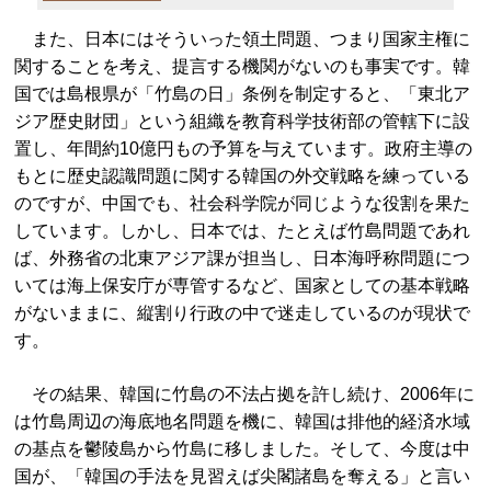
また、日本にはそういった領土問題、つまり国家主権に
関することを考え、提言する機関がないのも事実です。韓
国では島根県が「竹島の日」条例を制定すると、「東北ア
ジア歴史財団」という組織を教育科学技術部の管轄下に設
置し、年間約10億円もの予算を与えています。政府主導の
もとに歴史認識問題に関する韓国の外交戦略を練っている
のですが、中国でも、社会科学院が同じような役割を果た
しています。しかし、日本では、たとえば竹島問題であれ
ば、外務省の北東アジア課が担当し、日本海呼称問題につ
いては海上保安庁が専管するなど、国家としての基本戦略
がないままに、縦割り行政の中で迷走しているのが現状で
す。
その結果、韓国に竹島の不法占拠を許し続け、2006年に
は竹島周辺の海底地名問題を機に、韓国は排他的経済水域
の基点を鬱陵島から竹島に移しました。そして、今度は中
国が、「韓国の手法を見習えば尖閣諸島を奪える」と言い