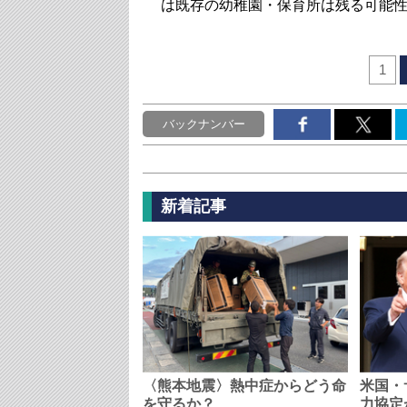
は既存の幼稚園・保育所は残る可能
1
バックナンバー
新着記事
〈熊本地震〉熱中症からどう命
米国・
を守るか？…
力協定