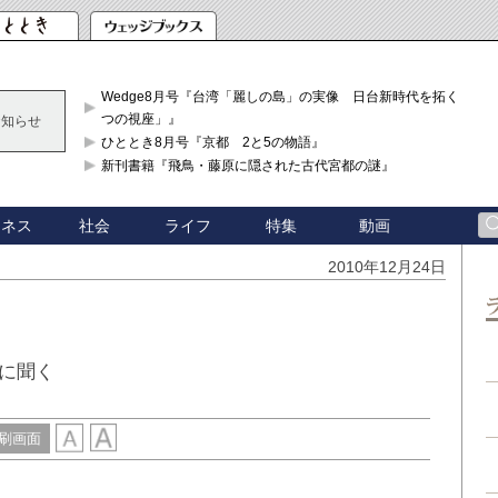
Wedge8月号『台湾「麗しの島」の実像 日台新時代を拓く「3
つの視座」』
お知らせ
ひととき8月号『京都 2と5の物語』
新刊書籍『飛鳥・藤原に隠された古代宮都の謎』
ジネス
社会
ライフ
特集
動画
2010年12月24日
に聞く
刷画面