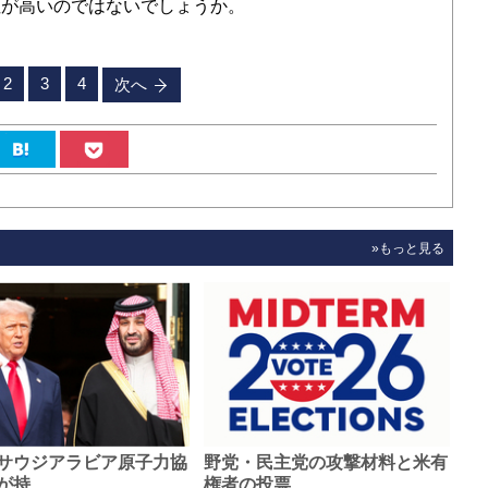
性が高いのではないでしょうか。
2
3
4
次へ
»もっと見る
サウジアラビア原子力協
野党・民主党の攻撃材料と米有
が持…
権者の投票…