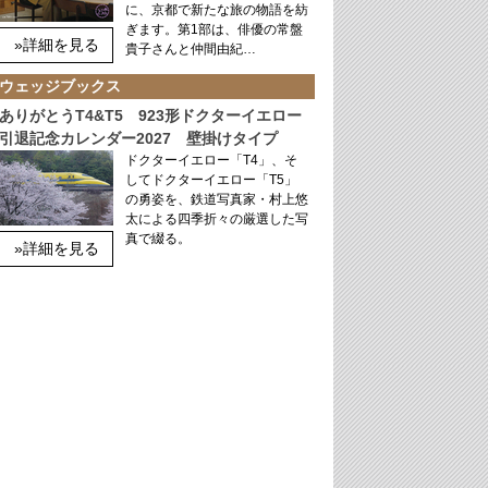
に、京都で新たな旅の物語を紡
ぎます。第1部は、俳優の常盤
»詳細を見る
貴子さんと仲間由紀…
ウェッジブックス
ありがとうT4&T5 923形ドクターイエロー
引退記念カレンダー2027 壁掛けタイプ
ドクターイエロー「T4」、そ
してドクターイエロー「T5」
の勇姿を、鉄道写真家・村上悠
太による四季折々の厳選した写
真で綴る。
»詳細を見る