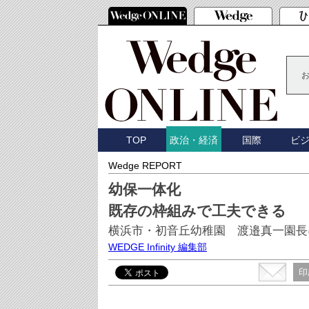
TOP
国際
ビ
政治・経済
Wedge REPORT
幼保一体化
既存の枠組みで工夫できる
横浜市・初音丘幼稚園 渡邉真一園長
WEDGE Infinity 編集部
印