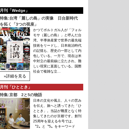
月刊「Wedge」
特集:台湾「麗しの島」の実像 日台新時代
を拓く「3つの視座」
かつてポルトガル人が「フォル
モサ（麗しの島）」と呼んだ台
湾。半導体産業で世界の最先端
技術をリードし、日本統治時代
の記憶も、歴史の一部として内
包している。一方で、現在は米
中対立の最前線に立たされ、難
しい現実に直面している。国際
社会で複雑な立…
»詳細を見る
月刊「ひととき」
特集:京都 2と5の物語
日本の文化や風土、人々の営み
を伝え、旅へと誘ってきた「ひ
ととき」。当誌が幾度となく特
集してきたのが京都です。創刊
25周年を迎える今号では、
〝2〟と〝5〟をキーワード