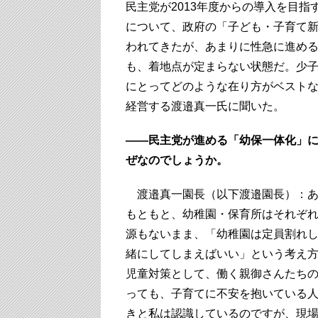
民主党が2013年度からの導入を目
について、政府の「子ども・子育て
われてきたが、あまりに性急に進める
も、着地点が定まらない状態だ。少
にとってどのような在り方がベスト
経営する渡邉真一氏に聞いた。
――民主党が進める「幼保一体化」
ぜなのでしょうか。
渡邉真一園長（以下渡邉園長）：あ
もともと、幼稚園・保育所はそれぞ
源もないまま、「幼稚園は定員割れ
緒にしてしまえばいい」という考え
児童対策として、働く親御さんたち
っても、子育てに不安を抱いている
きと私は認識しているのですが、現