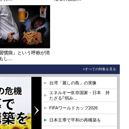
習慣病」という呼称が消
もし…
»すべての特集を見る
台湾「麗しの島」の実像
エネルギー依存国家・日本 持
たざる｢弱み…
FIFAワールドカップ2026
日本主導で平和の再構築を