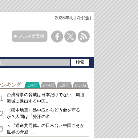
2026年8月7日(金)
メルマガ登録
ランキング
1時間
24時間
1週間
いいね
台湾有事の脅威は日本だけでない…周辺
1
海域に進出する中国…
〈熊本地震〉熱中症からどう命を守る
2
か？人間は「発汗の名…
＜〝運命共同体〟の日米台＞中国こそが
3
世界の脅威....…