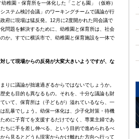
指す幼稚園・保育所を一体化した「こども園」（仮称）
新システム検討会議」のワーキングチームで議論が行
政府に現場は猛反発。12月に2度開かれた同会議で
子化問題を解決するために、幼稚園と保育所は、社会
なのか。すでに横浜市で、幼稚園と保育施設を一体で
に対して現場からの反発が大変大きいようですが、な
まりに議論が拙速過ぎるからではないでしょうか。
れ歴史も目的も異なるもの。それを、十分な議論も財
していて、保育所は（子どもが）溢れているなら、一
方は乱暴でしょう。幼保一体化は、少子化対策・待機
のために子育てを支援するだけでなく、専業主婦であ
人たちに手を差し伸べる、という目的で進められるべ
場から見るとどうも現実からかけ離れた方向へ行って