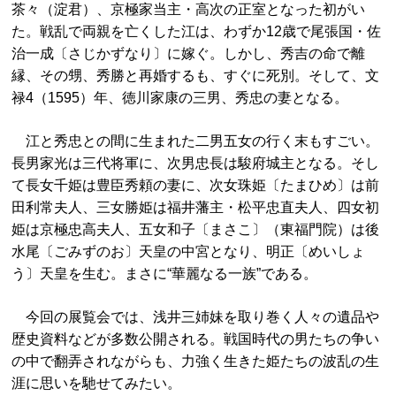
茶々（淀君）、京極家当主・高次の正室となった初がい
た。戦乱で両親を亡くした江は、わずか12歳で尾張国・佐
治一成〔さじかずなり〕に嫁ぐ。しかし、秀吉の命で離
縁、その甥、秀勝と再婚するも、すぐに死別。そして、文
禄4（1595）年、徳川家康の三男、秀忠の妻となる。
江と秀忠との間に生まれた二男五女の行く末もすごい。
長男家光は三代将軍に、次男忠長は駿府城主となる。そし
て長女千姫は豊臣秀頼の妻に、次女珠姫〔たまひめ〕は前
田利常夫人、三女勝姫は福井藩主・松平忠直夫人、四女初
姫は京極忠高夫人、五女和子〔まさこ〕（東福門院）は後
水尾〔ごみずのお〕天皇の中宮となり、明正〔めいしょ
う〕天皇を生む。まさに“華麗なる一族”である。
今回の展覧会では、浅井三姉妹を取り巻く人々の遺品や
歴史資料などが多数公開される。戦国時代の男たちの争い
の中で翻弄されながらも、力強く生きた姫たちの波乱の生
涯に思いを馳せてみたい。