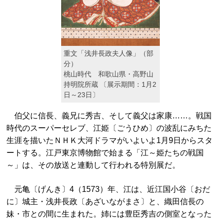
重文「浅井長政夫人像」（部
分）
桃山時代 和歌山県・高野山
持明院所蔵 〔展示期間：1月2
日～23日〕
伯父に信長、義兄に秀吉、そして義父は家康……。戦国
時代のスーパーセレブ、江姫〔ごうひめ〕の波乱にみちた
生涯を描いたＮＨＫ大河ドラマがいよいよ1月9日からスタ
ートする。江戸東京博物館で始まる「江～姫たちの戦国
～」は、その放送と連動して行われる特別展だ。
元亀〔げんき〕4（1573）年、江は、近江国小谷〔おだ
に〕城主・浅井長政〔あざいながまさ〕と、織田信長の
妹・市との間に生まれた。姉には豊臣秀吉の側室となった