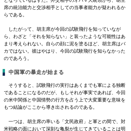
となっているはずだ。外交相手のオバマ大統領から、胡主
席の統治能力と交渉相手としての当事者能力が疑われるか
らである。
したがって、胡主席が今回の試験飛行を知っていなが
ら、わざと「それを知らない」と装ったような可能性はあ
まり考えられない。自らの顔に泥を塗るほど、胡主席はバ
カではない。彼はやはり、今回の試験飛行を知らなかった
のであろう。
中国軍の暴走が始まる
そうすると、試験飛行の実行はあくまでも軍による独断
であることになるのだが、もしそれが事実であれば、今回
の米中関係と中国情勢の行方を占う上で大変重要な意味を
もつ結論がここから導き出されるのである。
一つは、胡主席の率いる「文民政府」と軍との間で、対
米戦略の面において深刻な亀裂が生じてきていることは明