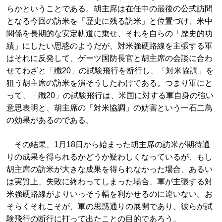
らかということである。胡主席は在任中の最後の公式訪問
となる今回の訪米を「歴史に残る訪米」と位置づけ、米中
関係を長期的な安定軌道に乗せ、それを自らの「歴史的功
績」にしたい思惑のようだが、対米強硬路線を主張する軍
はそれに反発して、ゲーツ国防長官と胡主席の会談に合わ
せてわざと「殲20」の試験飛行を断行し、「対米協調」を
狙う胡主席の訪米を潰そうしたわけである。つまり軍にと
って、「殲20」の試験飛行は、米国に対する軍自身の強い
意思表明と、胡主席の「対米協調」の妨害という一石二鳥
の効果があるのである。
その結果、1月18日から始まった胡主席の訪米が期待通
りの成果を得られるかどうか疑わしくなっているが、もし
胡主席の訪米が大きな成果を得られなかった場合、あるい
は実質上、失敗に終わってしまった場合、軍が主張する対
米強硬路線がよりいっそう幅を利かせるのに違いない。お
そらくそれこそが、軍の思惑通りの展開であり、彼らが試
験飛行の断行に打って出たことの目的であろう。