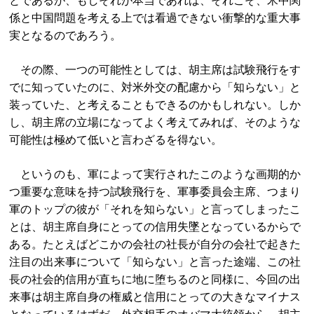
とであるが、もしそれが本当であれば、それこそ、米中関
係と中国問題を考える上では看過できない衝撃的な重大事
実となるのであろう。
その際、一つの可能性としては、胡主席は試験飛行をす
でに知っていたのに、対米外交の配慮から「知らない」と
装っていた、と考えることもできるのかもしれない。しか
し、胡主席の立場になってよく考えてみれば、そのような
可能性は極めて低いと言わざるを得ない。
というのも、軍によって実行されたこのような画期的か
つ重要な意味を持つ試験飛行を、軍事委員会主席、つまり
軍のトップの彼が「それを知らない」と言ってしまったこ
とは、胡主席自身にとっての信用失墜となっているからで
ある。たとえばどこかの会社の社長が自分の会社で起きた
注目の出来事について「知らない」と言った途端、この社
長の社会的信用が直ちに地に堕ちるのと同様に、今回の出
来事は胡主席自身の権威と信用にとっての大きなマイナス