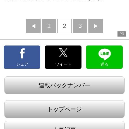
前
1
2
3
次
PR
へ
へ
シェア
ツイート
送る
連載バックナンバー
トップページ