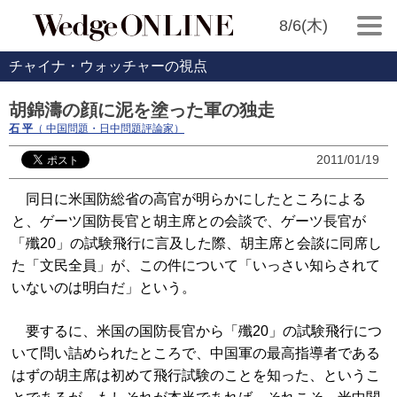
8/6(木)
チャイナ・ウォッチャーの視点
胡錦濤の顔に泥を塗った軍の独走
石 平
（ 中国問題・日中問題評論家）
2011/01/19
同日に米国防総省の高官が明らかにしたところによる
と、ゲーツ国防長官と胡主席との会談で、ゲーツ長官が
「殲20」の試験飛行に言及した際、胡主席と会談に同席し
た「文民全員」が、この件について「いっさい知らされて
いないのは明白だ」という。
要するに、米国の国防長官から「殲20」の試験飛行につ
いて問い詰められたところで、中国軍の最高指導者である
はずの胡主席は初めて飛行試験のことを知った、というこ