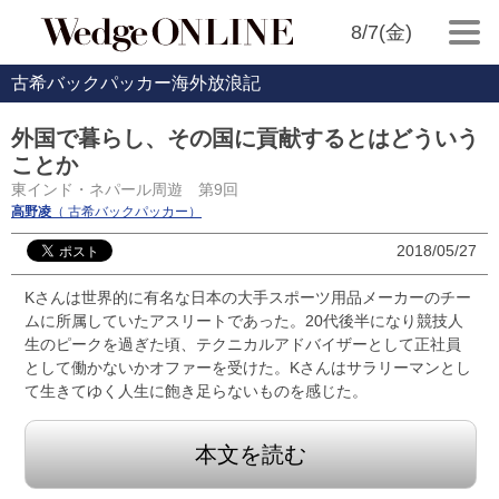
8/7(金)
古希バックパッカー海外放浪記
外国で暮らし、その国に貢献するとはどういう
ことか
東インド・ネパール周遊 第9回
高野凌
（ 古希バックパッカー）
2018/05/27
Kさんは世界的に有名な日本の大手スポーツ用品メーカーのチー
ムに所属していたアスリートであった。20代後半になり競技人
生のピークを過ぎた頃、テクニカルアドバイザーとして正社員
として働かないかオファーを受けた。Kさんはサラリーマンとし
て生きてゆく人生に飽き足らないものを感じた。
本文を読む