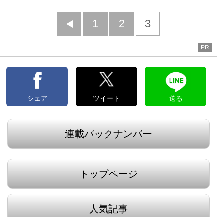
前
1
2
3
へ
PR
シェア
ツイート
送る
連載バックナンバー
トップページ
人気記事