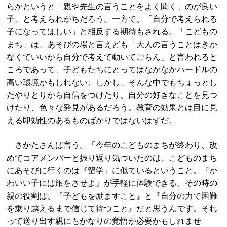
らかというと「親や先生の言うことをよく聞く」のが良い
子、と考えられがちだろう。一方で、「自分で考えられる
子になってほしい」と相反する期待もされる。「こどもの
まち」は、あそびの場と言えども「大人の言うことはきか
なくていいから自分で考えて動いてごらん」と言われると
ころであって、子どもたちにとってはなかなかハードルの
高い環境かもしれない。しかし、そんな中でもちょっとし
たやりとりから自信をつけたり、自分の好きなことを見つ
けたり、色々な発見があるだろう。教育の効果とは目に見
える即効性のあるものばかりではないはずだ。
さかたさんは言う。「今年のこどものまちが終わり、改
めてコアメンバーと振り返り気づいたのは、こどものまち
にあそびに行くのは『留学』に似ているということ。『か
わいい子には旅をさせよ』が手軽に体験できる。その時の
親の役割は、『子どもを励ますこと』と『自分の力で困難
を乗り越えるまで信じて待つこと』だと思うんです。それ
って送り出す親にもかなりの覚悟が必要かもしれませ