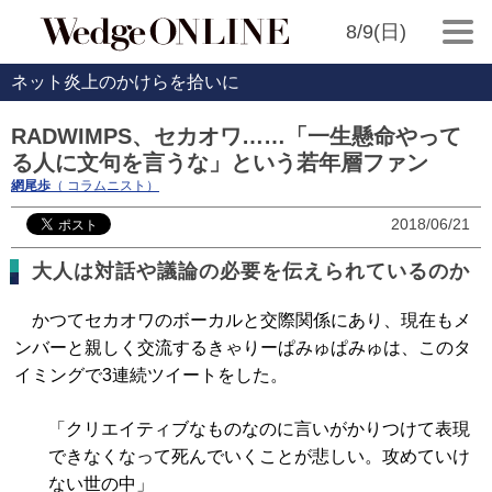
8/9(日)
ネット炎上のかけらを拾いに
RADWIMPS、セカオワ……「一生懸命やって
る人に文句を言うな」という若年層ファン
網尾歩
（ コラムニスト）
2018/06/21
大人は対話や議論の必要を伝えられているのか
かつてセカオワのボーカルと交際関係にあり、現在もメ
ンバーと親しく交流するきゃりーぱみゅぱみゅは、このタ
イミングで3連続ツイートをした。
「クリエイティブなものなのに言いがかりつけて表現
できなくなって死んでいくことが悲しい。攻めていけ
ない世の中」