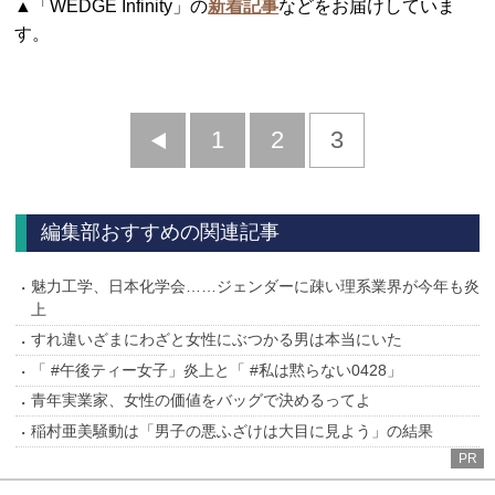
▲「WEDGE Infinity」の
新着記事
などをお届けしていま
す。
前
1
2
3
へ
編集部おすすめの関連記事
魅力工学、日本化学会……ジェンダーに疎い理系業界が今年も炎
上
すれ違いざまにわざと女性にぶつかる男は本当にいた
「 #午後ティー女子」炎上と「 #私は黙らない0428」
青年実業家、女性の価値をバッグで決めるってよ
稲村亜美騒動は「男子の悪ふざけは大目に見よう」の結果
PR