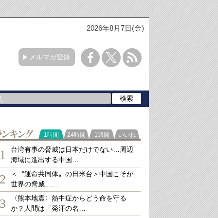
2026年8月7日(金)
メルマガ登録
ランキング
1時間
24時間
1週間
いいね
台湾有事の脅威は日本だけでない…周辺
1
海域に進出する中国…
＜〝運命共同体〟の日米台＞中国こそが
2
世界の脅威....…
〈熊本地震〉熱中症からどう命を守る
3
か？人間は「発汗の名…