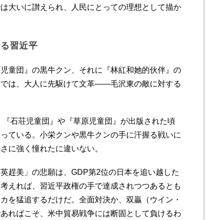
では大いに讃えられ、人民にとっての理想として描か
ある習近平
児童団』の黒牛クン、それに『林紅和她的伙伴』の
界では、大人に先駆けて文革――毛沢東の敵に対する
、『石荘児童団』や『草原児童団』が出版された頃
なっている。小栄クンや黒牛クンの手に汗握る戦いに
大さに強く憧れたに違いない。
趕美」の悲願は、GDP第2位の日本を追い越した
て考えれば、習近平政権の手で達成されつつあるとも
リカを猛追するだけだ。全面対決か、双贏（ウイン・
であればこそ、米中貿易戦争には断固として負けるわ