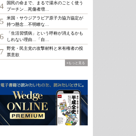
国民の命まで、まるで湯水のごとく使う
4
プーチン…死傷者増…
米国・サウジアラビア原子力協力協定が
5
持つ懸念…不明瞭な…
「生活習慣病」という呼称が消えるかも
6
しれない理由…「自…
野党・民主党の攻撃材料と米有権者の投
7
票意欲
»もっと見る