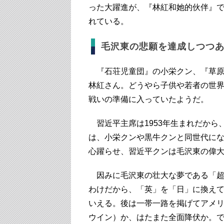
った大躍進が、『林紅和她的伙伴』
れている。
毛沢東の悲願を達成しつつ
『石荘児童団』の小栄クン、『草原
林紅さん。どうやら子供や若者の世
戦いの準備に入っていたようだ。
習近平主席は1953年生まれだから
は、小栄クンや黒牛クンと同世代に
心躍らせ、習近平クンは毛沢東の偉
因みに毛沢東の壮大な夢である「超英
わけだから、「英」を「日」に換え
いえる。後は一帯一路を掲げてアメ
ウイン）か、はたまた全面降伏か。