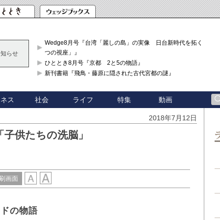
Wedge8月号『台湾「麗しの島」の実像 日台新時代を拓く「3
つの視座」』
お知らせ
ひととき8月号『京都 2と5の物語』
新刊書籍『飛鳥・藤原に隠された古代宮都の謎』
ジネス
社会
ライフ
特集
動画
2018年7月12日
「子供たちの洗脳」
）
刷画面
ンドの物語