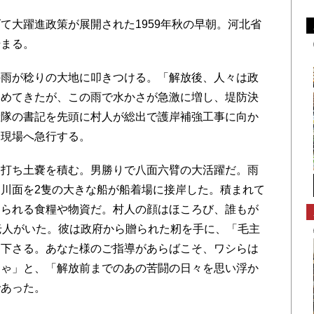
大躍進政策が展開された1959年秋の早朝。河北省
始まる。
雨が稔りの大地に叩きつける。「解放後、人々は政
進めてきたが、この雨で水かさが急激に増し、堤防決
産隊の書記を先頭に村人が総出で護岸補強工事に向か
て現場へ急行する。
打ち土嚢を積む。男勝りで八面六臂の大活躍だ。雨
川面を2隻の大きな船が船着場に接岸した。積まれて
送られる食糧や物資だ。村人の顔はほころび、誰もが
老人がいた。彼は政府から贈られた籾を手に、「毛主
て下さる。あなた様のご指導があらばこそ、ワシらは
じゃ」と、「解放前までのあの苦闘の日々を思い浮か
であった。