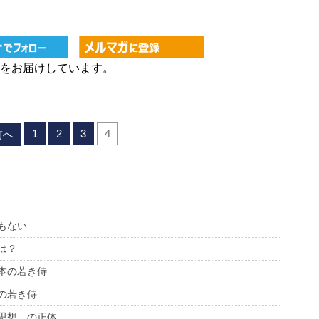
をお届けしています。
1
2
3
4
前へ
もない
は？
本の若き侍
の若き侍
思想」の正体