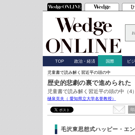
TOP
政治・経済
ビ
国際
児童書で読み解く習近平の頭の中
歴史的悲劇の裏で進められた
児童書で読み解く習近平の頭の中（4
樋泉克夫
（ 愛知県立大学名誉教授）
印
毛沢東思想式ハッピー・エ