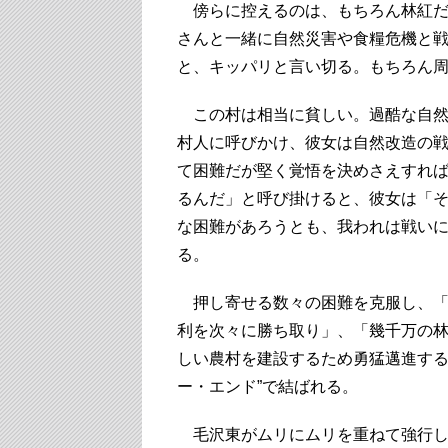
傍らに控えるのは、もちろん林紅だ
さんと一緒に自然災害や食糧危機と
と、キッパリと言い切る。もちろん
この村は相当に貧しい。過酷な自然
村人に呼びかけ、彼女は自然改造の
て困難だが堅く覚悟を決めさえすれ
るんだ」と呼び掛けると、彼女は「
な困難があろうとも、我われは戦い
る。
押し寄せる数々の困難を克服し、「
利を次々に勝ち取り」、「幾千万の
しい農村を建設するため勇猛邁進する
ー・エンド”で結ばれる。
毛沢東がムリにムリを重ねて強行し