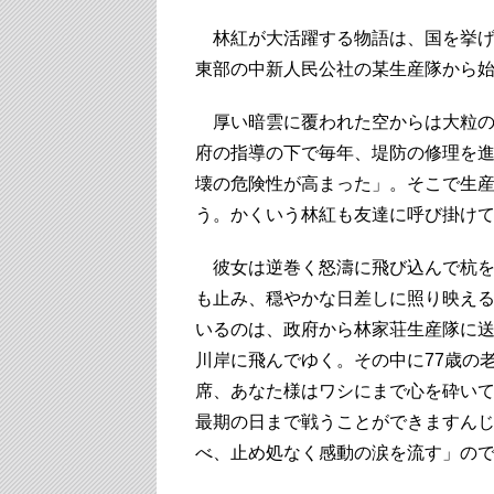
林紅が大活躍する物語は、国を挙げて
東部の中新人民公社の某生産隊から
厚い暗雲に覆われた空からは大粒の
府の指導の下で毎年、堤防の修理を
壊の危険性が高まった」。そこで生
う。かくいう林紅も友達に呼び掛け
彼女は逆巻く怒濤に飛び込んで杭を
も止み、穏やかな日差しに照り映える
いるのは、政府から林家荘生産隊に
川岸に飛んでゆく。その中に77歳の
席、あなた様はワシにまで心を砕い
最期の日まで戦うことができますん
べ、止め処なく感動の涙を流す」の