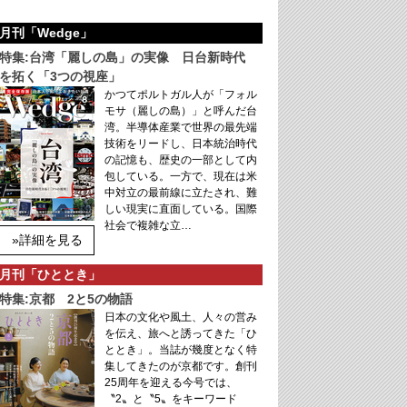
月刊「Wedge」
特集:台湾「麗しの島」の実像 日台新時代
を拓く「3つの視座」
かつてポルトガル人が「フォル
モサ（麗しの島）」と呼んだ台
湾。半導体産業で世界の最先端
技術をリードし、日本統治時代
の記憶も、歴史の一部として内
包している。一方で、現在は米
中対立の最前線に立たされ、難
しい現実に直面している。国際
社会で複雑な立…
»詳細を見る
月刊「ひととき」
特集:京都 2と5の物語
日本の文化や風土、人々の営み
を伝え、旅へと誘ってきた「ひ
ととき」。当誌が幾度となく特
集してきたのが京都です。創刊
25周年を迎える今号では、
〝2〟と〝5〟をキーワード