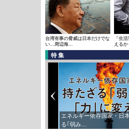
台湾有事の脅威は日本だけでな
「生活
い…周辺海…
えるか
特集
エネルギー依存国家・日
る｢弱み…