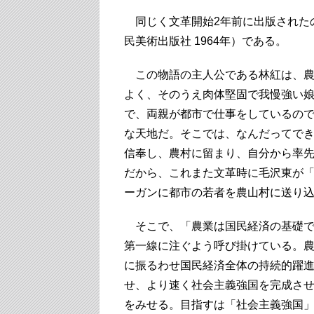
同じく文革開始2年前に出版されたの
民美術出版社 1964年）である。
この物語の主人公である林紅は、農
よく、そのうえ肉体堅固で我慢強い
で、両親が都市で仕事をしているの
な天地だ。そこでは、なんだってでき
信奉し、農村に留まり、自分から率
だから、これまた文革時に毛沢東が
ーガンに都市の若者を農山村に送り
そこで、「農業は国民経済の基礎で
第一線に注ぐよう呼び掛けている。
に振るわせ国民経済全体の持続的躍
せ、より速く社会主義強国を完成さ
をみせる。目指すは「社会主義強国