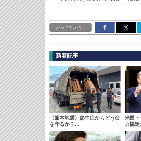
バックナンバー
新着記事
〈熊本地震〉熱中症からどう命
米国・
を守るか？…
力協定