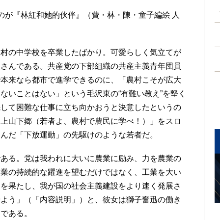
が『林紅和她的伙伴』（費・林・陳・童子編絵 人
村の中学校を卒業したばかり。可愛らしく気立てが
娘さんである。共産党の下部組織の共産主義青年団員
で本来なら都市で進学できるのに、「農村こそが広大
ないことはない」という毛沢東の“有難い教え”を堅く
先して困難な仕事に立ち向かおうと決意したというの
「上山下郷（若者よ、農村で農民に学べ！）」をスロ
込んだ「下放運動」の先駆けのような若者だ。
ある。党は我われに大いに農業に励み、力を農業の
農業の持続的な躍進を望むだけではなく、工業を大い
進を果たし、我が国の社会主義建設をより速く発展さ
せよう」（「内容説明」）と、彼女は獅子奮迅の働き
」である。