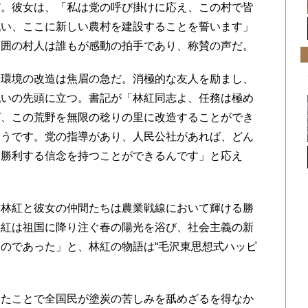
。彼女は、「私は党の呼び掛けに応え、この村で皆
戦い、ここに新しい農村を建設することを誓います」
周囲の村人は誰もが感動の拍手であり、称賛の声だ。
環境の改造は焦眉の急だ。消極的な友人を励まし、
戦いの先頭に立つ。書記が「林紅同志よ、任務は極め
ば、この荒野を無限の稔りの里に改造することができ
そうです。党の指導があり、人民公社があれば、どん
に勝利する信念を持つことができるんです」と応え
林紅と彼女の仲間たちは農業戦線において輝ける勝
林紅は祖国に降り注ぐ春の陽光を浴び、社会主義の新
のであった」と、林紅の物語は“毛沢東思想式ハッピ
たことで全国民が塗炭の苦しみを舐めざるを得なか