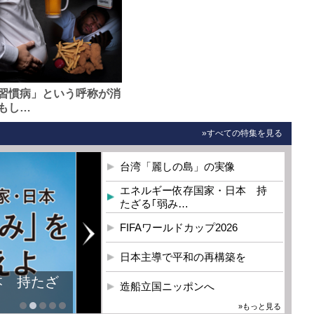
習慣病」という呼称が消
もし…
»すべての特集を見る
台湾「麗しの島」の実像
エネルギー依存国家・日本 持
たざる｢弱み…
FIFAワールドカップ2026
日本主導で平和の再構築を
本 持たざ
造船立国ニッポンへ
»もっと見る