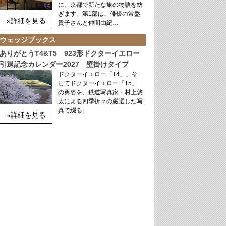
に、京都で新たな旅の物語を紡
ぎます。第1部は、俳優の常盤
»詳細を見る
貴子さんと仲間由紀…
ウェッジブックス
ありがとうT4&T5 923形ドクターイエロー
引退記念カレンダー2027 壁掛けタイプ
ドクターイエロー「T4」、そ
してドクターイエロー「T5」
の勇姿を、鉄道写真家・村上悠
太による四季折々の厳選した写
真で綴る。
»詳細を見る