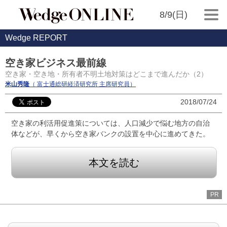
8/9(日)
Wedge REPORT
空き家ビジネス最前線
空き家・空き地・所有者不明土地対策はどこまで進んだか（2）
米山秀隆
（ 富士通総研経済研究所 主席研究員）
2018/07/24
空き家の利活用促進策については、人口減少で悩む地方の自治
体などが、早くから空き家バンクの設置を中心に進めてきた。
本文を読む
PR