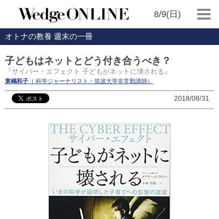
8/9(日)
オトナの教養 週末の一冊
子どもはネットとどう付き合うべき？
『サイバー・エフェクト 子どもがネットに壊される』
東嶋和子
（ 科学ジャーナリスト・筑波大学非常勤講師）
2018/08/31