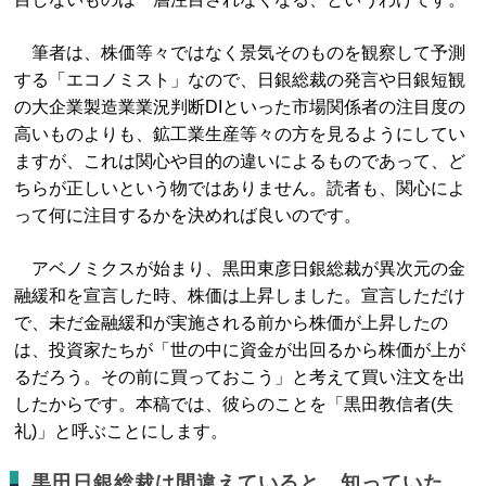
筆者は、株価等々ではなく景気そのものを観察して予測
する「エコノミスト」なので、日銀総裁の発言や日銀短観
の大企業製造業業況判断DIといった市場関係者の注目度の
高いものよりも、鉱工業生産等々の方を見るようにしてい
ますが、これは関心や目的の違いによるものであって、ど
ちらが正しいという物ではありません。読者も、関心によ
って何に注目するかを決めれば良いのです。
アベノミクスが始まり、黒田東彦日銀総裁が異次元の金
融緩和を宣言した時、株価は上昇しました。宣言しただけ
で、未だ金融緩和が実施される前から株価が上昇したの
は、投資家たちが「世の中に資金が出回るから株価が上が
るだろう。その前に買っておこう」と考えて買い注文を出
したからです。本稿では、彼らのことを「黒田教信者(失
礼)」と呼ぶことにします。
黒田日銀総裁は間違えていると、知っていた