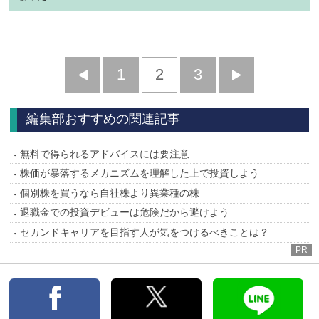
前
1
2
3
次
へ
へ
編集部おすすめの関連記事
無料で得られるアドバイスには要注意
株価が暴落するメカニズムを理解した上で投資しよう
個別株を買うなら自社株より異業種の株
退職金での投資デビューは危険だから避けよう
セカンドキャリアを目指す人が気をつけるべきことは？
PR