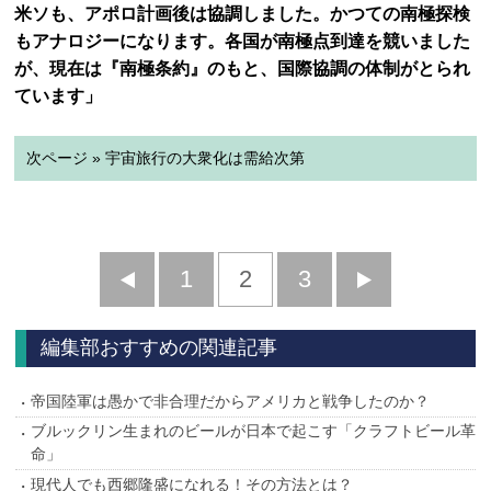
米ソも、アポロ計画後は協調しました。かつての南極探検
もアナロジーになります。各国が南極点到達を競いました
が、現在は『南極条約』のもと、国際協調の体制がとられ
ています」
次ページ » 宇宙旅行の大衆化は需給次第
前
1
2
3
次
へ
へ
編集部おすすめの関連記事
帝国陸軍は愚かで非合理だからアメリカと戦争したのか？
ブルックリン生まれのビールが日本で起こす「クラフトビール革
命」
現代人でも西郷隆盛になれる！その方法とは？