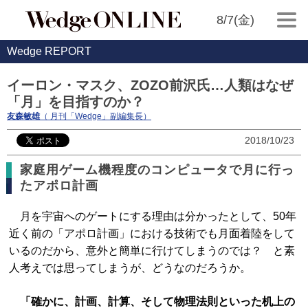
8/7(金)
Wedge REPORT
イーロン・マスク、ZOZO前沢氏…人類はなぜ
「月」を目指すのか？
友森敏雄
（ 月刊「Wedge」副編集長）
2018/10/23
家庭用ゲーム機程度のコンピュータで月に行っ
たアポロ計画
月を宇宙へのゲートにする理由は分かったとして、50年
近く前の「アポロ計画」における技術でも月面着陸をして
いるのだから、意外と簡単に行けてしまうのでは？ と素
人考えでは思ってしまうが、どうなのだろうか。
「確かに、計画、計算、そして物理法則といった机上の