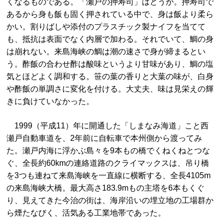
くなるものである。「瀬戸の押寿司」はどうか。押寿司で
あるから身も飯も固く押されている中で、身は飯より柔ら
かい。割りばしや添付のプラスチック製ナイフを当てて
も、抵抗は表面でなく内層で加わる。それでいて、鯛の身
は崩れない。来島海峡の鯛は潮の速さで身が締まるとい
う。酢飯の合わせ酢は酸味というより甘味があり、鯛の塩
気とほどよく調和する。笹の葉の香りと大葉の味が、白身
や酢飯の単調さに変化を付ける。大丈夫、味は見栄えの輝
きに負けていなかった。
1999（平成11）年に開通した「しまなみ海道」こと西
瀬戸自動車道を、2年前に自転車で本州側から渡ってみ
た。瀬戸内海に浮かぶ島々を9本もの橋でくねくねとつな
ぐ、全長約60kmの連絡道路のクライマックスは、吊り橋
を3つも連ねて来島海峡を一直線に横断する、全長4105m
の来島海峡大橋。最大高さ183.9mもの主塔を6本もくぐ
り、見えてきた今治の街は、海岸沿いの埋立地の工場群か
ら煙たなびく、活気ある工業地帯であった。