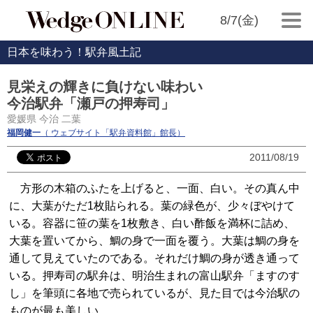
8/7(金)
日本を味わう！駅弁風土記
見栄えの輝きに負けない味わい
今治駅弁「瀬戸の押寿司」
愛媛県 今治 二葉
福岡健一
（ ウェブサイト「駅弁資料館」館長）
2011/08/19
方形の木箱のふたを上げると、一面、白い。その真ん中
に、大葉がただ1枚貼られる。葉の緑色が、少々ぼやけて
いる。容器に笹の葉を1枚敷き、白い酢飯を満杯に詰め、
大葉を置いてから、鯛の身で一面を覆う。大葉は鯛の身を
通して見えていたのである。それだけ鯛の身が透き通って
いる。押寿司の駅弁は、明治生まれの富山駅弁「ますのす
し」を筆頭に各地で売られているが、見た目では今治駅の
ものが最も美しい。