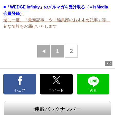
■
「WEDGE Infinity」のメルマガを受け取る（＝isMedia
会員登録）
週に一度、「最新記事」や「編集部のおすすめ記事」等、
旬な情報をお届けいたします
前
1
2
へ
PR
シェア
ツイート
送る
連載バックナンバー