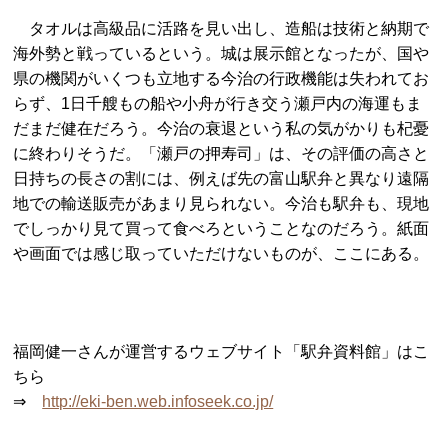
タオルは高級品に活路を見い出し、造船は技術と納期で
海外勢と戦っているという。城は展示館となったが、国や
県の機関がいくつも立地する今治の行政機能は失われてお
らず、1日千艘もの船や小舟が行き交う瀬戸内の海運もま
だまだ健在だろう。今治の衰退という私の気がかりも杞憂
に終わりそうだ。「瀬戸の押寿司」は、その評価の高さと
日持ちの長さの割には、例えば先の富山駅弁と異なり遠隔
地での輸送販売があまり見られない。今治も駅弁も、現地
でしっかり見て買って食べろということなのだろう。紙面
や画面では感じ取っていただけないものが、ここにある。
福岡健一さんが運営するウェブサイト「駅弁資料館」はこ
ちら
⇒
http://eki-ben.web.infoseek.co.jp/