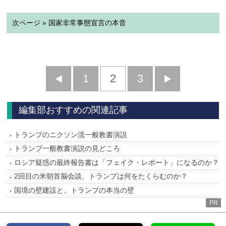
次ページ » 国家非常事態宣言の本音
前
1
2
3
次
へ
へ
編集部おすすめの関連記事
トランプのニクソン流一般教書演説
トランプ一般教書演説の見どころ
ロシア疑惑の最終報告書は「フェイク・レポート」になるのか？
2回目の米朝首脳会談、トランプは何をたくらむのか？
国境の壁建設と、トランプの本当の壁
PR