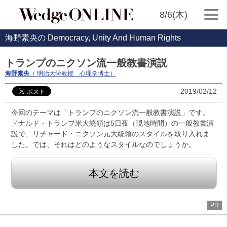
8/6(木)
海野素央の Democracy, Unity And Human Rights
トランプのニクソン流一般教書演説
海野素央
（ 明治大学教授 心理学博士）
2019/02/12
今回のテーマは「トランプのニクソン流一般教書演説」です。
ドナルド・トランプ米大統領は5日夜（現地時間）の一般教書演
説で、リチャード・ニクソン元大統領のスタイルを取り入れま
した。では、それはどのようなスタイルなのでしょうか。
本文を読む
PR