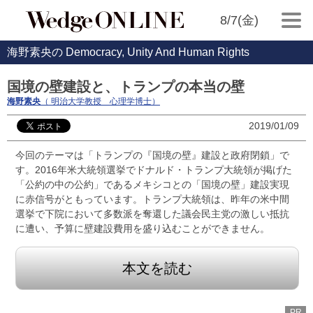
8/7(金)
海野素央の Democracy, Unity And Human Rights
国境の壁建設と、トランプの本当の壁
海野素央
（ 明治大学教授 心理学博士）
2019/01/09
今回のテーマは「トランプの『国境の壁』建設と政府閉鎖」で
す。2016年米大統領選挙でドナルド・トランプ大統領が掲げた
「公約の中の公約」であるメキシコとの「国境の壁」建設実現
に赤信号がともっています。トランプ大統領は、昨年の米中間
選挙で下院において多数派を奪還した議会民主党の激しい抵抗
に遭い、予算に壁建設費用を盛り込むことができません。
本文を読む
PR