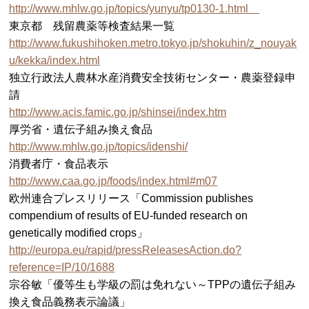
http://www.mhlw.go.jp/topics/yunyu/tp0130-1.html
東京都 残留農薬等検査結果一覧
http://www.fukushihoken.metro.tokyo.jp/shokuhin/z_nouyak
u/kekka/index.html
独立行政法人農林水産消費安全技術センター・農薬登録申
請
http://www.acis.famic.go.jp/shinsei/index.htm
厚労省・遺伝子組み換え食品
http://www.mhlw.go.jp/topics/idenshi/
消費者庁・食品表示
http://www.caa.go.jp/foods/index.html#m07
欧州連合プレスリリース「Commission publishes
compendium of results of EU-funded research on
genetically modified crops」
http://europa.eu/rapid/pressReleasesAction.do?
reference=IP/10/1688
宗谷敏「優等生も学級の罰は免れない～TPPの遺伝子組み
換え食品義務表示論議」