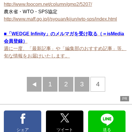
http://www.foocom.net/column/gmo2/5207/
農水省・WTO・SPS協定
http://www.maff.go.jp/j/syouan/kijun/wto-sps/index.html
■
「WEDGE Infinity」のメルマガを受け取る（＝isMedia
会員登録）
週に一度、「最新記事」や「編集部のおすすめ記事」等、
旬な情報をお届けいたします。
前
1
2
3
4
へ
PR
シェア
ツイート
送る