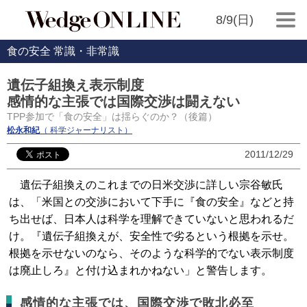
8/9(日)
食の安全 常識・非常識
遺伝子組換え表示制度
感情的な主張では国際交渉は闘えない
TPP参加で「食の安全」は揺らぐのか？（後篇）
松永和紀
（ 科学ジャーナリスト）
2011/12/29
遺伝子組換えのこれまでの日米交渉に詳しい宗谷敏氏
は、「米国との交渉において下手に『食の安全』などと持
ち出せば、日本人は科学を理解できていないと思われるだ
け。『遺伝子組換えが、安全性で劣るという根拠を示せ。
根拠を示せないのなら、そのような科学的でない表示制度
は廃止しろ』と付け込まれかねない」と警告します。
感情的な主張では、国際交渉で敗北必至