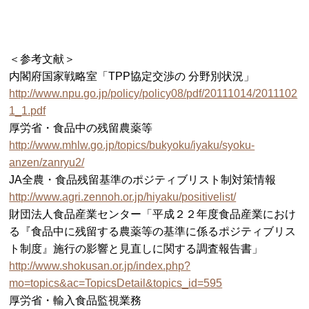
＜参考文献＞
内閣府国家戦略室「TPP協定交渉の 分野別状況」
http://www.npu.go.jp/policy/policy08/pdf/20111014/2011102
1_1.pdf
厚労省・食品中の残留農薬等
http://www.mhlw.go.jp/topics/bukyoku/iyaku/syoku-
anzen/zanryu2/
JA全農・食品残留基準のポジティブリスト制対策情報
http://www.agri.zennoh.or.jp/hiyaku/positivelist/
財団法人食品産業センター「平成２２年度食品産業におけ
る『食品中に残留する農薬等の基準に係るポジティブリス
ト制度』施行の影響と見直しに関する調査報告書」
http://www.shokusan.or.jp/index.php?
mo=topics&ac=TopicsDetail&topics_id=595
厚労省・輸入食品監視業務