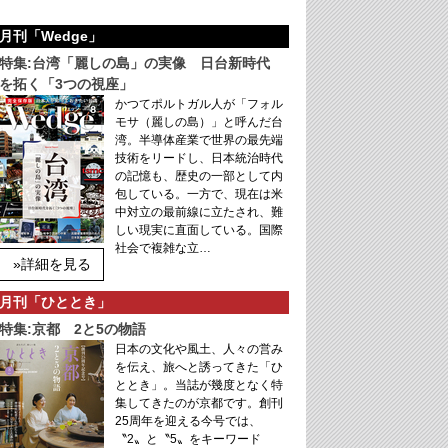
月刊「Wedge」
特集:台湾「麗しの島」の実像 日台新時代
を拓く「3つの視座」
かつてポルトガル人が「フォル
モサ（麗しの島）」と呼んだ台
湾。半導体産業で世界の最先端
技術をリードし、日本統治時代
の記憶も、歴史の一部として内
包している。一方で、現在は米
中対立の最前線に立たされ、難
しい現実に直面している。国際
社会で複雑な立…
»詳細を見る
月刊「ひととき」
特集:京都 2と5の物語
日本の文化や風土、人々の営み
を伝え、旅へと誘ってきた「ひ
ととき」。当誌が幾度となく特
集してきたのが京都です。創刊
25周年を迎える今号では、
〝2〟と〝5〟をキーワード