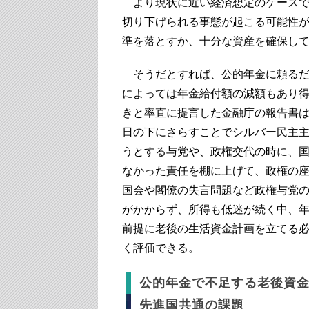
より現状に近い経済想定のケースで
切り下げられる事態が起こる可能性
準を落とすか、十分な資産を確保し
そうだとすれば、公的年金に頼るだけ
によっては年金給付額の減額もあり
きと率直に提言した金融庁の報告書
日の下にさらすことでシルバー民主
うとする与党や、政権交代の時に、
なかった責任を棚に上げて、政権の
国会や閣僚の失言問題など政権与党
がかからず、所得も低迷が続く中、
前提に老後の生活資金計画を立てる
く評価できる。
公的年金で不足する老後資
先進国共通の課題