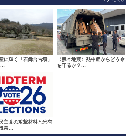
産に輝く「石舞台古墳」
〈熊本地震〉熱中症からどう命
0…
を守るか？…
民主党の攻撃材料と米有
投票…