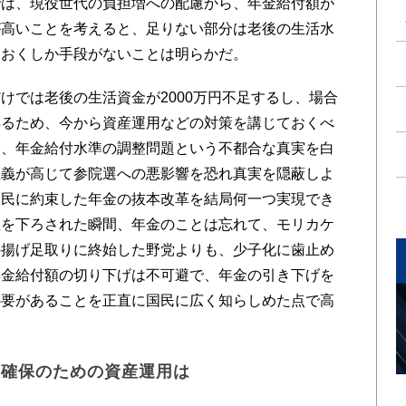
は、現役世代の負担増への配慮から、年金給付額が
が高いことを考えると、足りない部分は老後の生活水
ておくしか手段がないことは明らかだ。
では老後の生活資金が2000万円不足するし、場合
得るため、今から資産運用などの対策を講じておくべ
は、年金給付水準の調整問題という不都合な真実を白
主義が高じて参院選への悪影響を恐れ真実を隠蔽しよ
国民に約束した年金の抜本改革を結局何一つ実現でき
座を下ろされた瞬間、年金のことは忘れて、モリカケ
の揚げ足取りに終始した野党よりも、少子化に歯止め
年金給付額の切り下げは不可避で、年金の引き下げを
必要があることを正直に国民に広く知らしめた点で高
金確保のための資産運用は