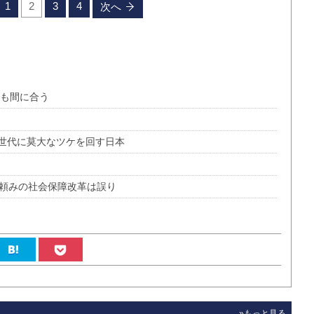
1
2
3
4
次へ
でも間に合う
世代に莫大なツケを回す日本
業頼みの社会保障改革は誤り
»もっと見る