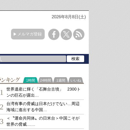
2026年8月8日(土)
メルマガ登録
ランキング
1時間
24時間
1週間
いいね
世界遺産に輝く「石舞台古墳」 2300ト
1
ンの巨石が露出…
台湾有事の脅威は日本だけでない…周辺
2
海域に進出する中国…
＜〝運命共同体〟の日米台＞中国こそが
3
世界の脅威....…