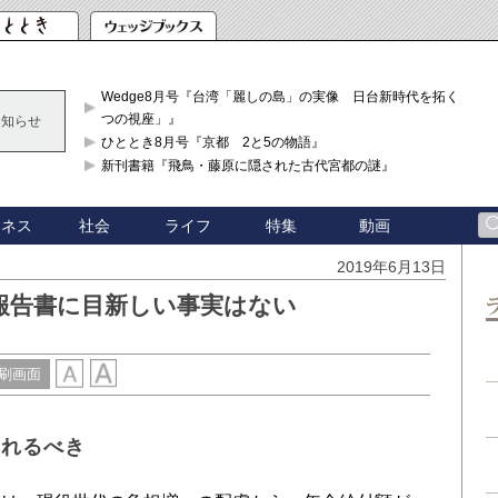
Wedge8月号『台湾「麗しの島」の実像 日台新時代を拓く「3
つの視座」』
お知らせ
ひととき8月号『京都 2と5の物語』
新刊書籍『飛鳥・藤原に隠された古代宮都の謎』
ジネス
社会
ライフ
特集
動画
2019年6月13日
」報告書に目新しい事実はない
刷画面
されるべき