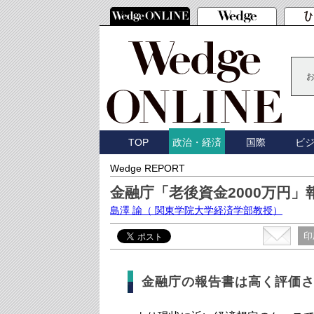
TOP
国際
ビ
政治・経済
Wedge REPORT
金融庁「老後資金2000万円
島澤 諭
（ 関東学院大学経済学部教授）
印
金融庁の報告書は高く評価