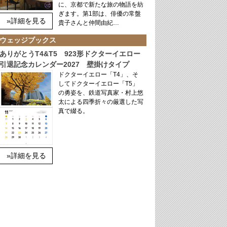
に、京都で新たな旅の物語を紡
ぎます。第1部は、俳優の常盤
»詳細を見る
貴子さんと仲間由紀…
ウェッジブックス
ありがとうT4&T5 923形ドクターイエロー
引退記念カレンダー2027 壁掛けタイプ
ドクターイエロー「T4」、そ
してドクターイエロー「T5」
の勇姿を、鉄道写真家・村上悠
太による四季折々の厳選した写
真で綴る。
»詳細を見る