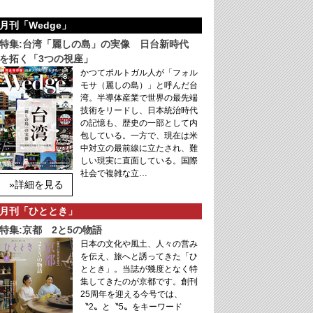
月刊「Wedge」
特集:台湾「麗しの島」の実像 日台新時代
を拓く「3つの視座」
かつてポルトガル人が「フォル
モサ（麗しの島）」と呼んだ台
湾。半導体産業で世界の最先端
技術をリードし、日本統治時代
の記憶も、歴史の一部として内
包している。一方で、現在は米
中対立の最前線に立たされ、難
しい現実に直面している。国際
社会で複雑な立…
»詳細を見る
月刊「ひととき」
特集:京都 2と5の物語
日本の文化や風土、人々の営み
を伝え、旅へと誘ってきた「ひ
ととき」。当誌が幾度となく特
集してきたのが京都です。創刊
25周年を迎える今号では、
〝2〟と〝5〟をキーワード