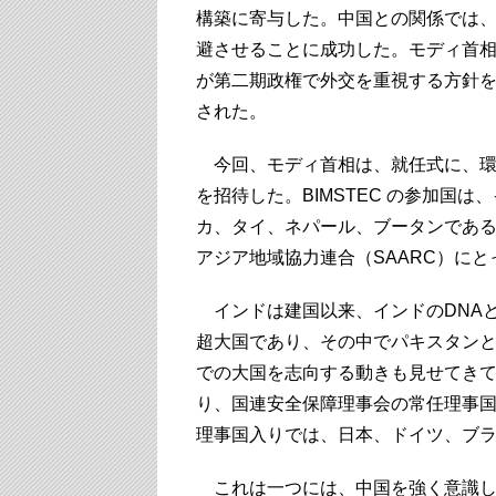
構築に寄与した。中国との関係では、
避させることに成功した。モディ首
が第二期政権で外交を重視する方針
された。
今回、モディ首相は、就任式に、環ベ
を招待した。BIMSTEC の参加国
カ、タイ、ネパール、ブータンである
アジア地域協力連合（SAARC）に
インドは建国以来、インドのDNA
超大国であり、その中でパキスタン
での大国を志向する動きも見せてき
り、国連安全保障理事会の常任理事
理事国入りでは、日本、ドイツ、ブラ
これは一つには、中国を強く意識し