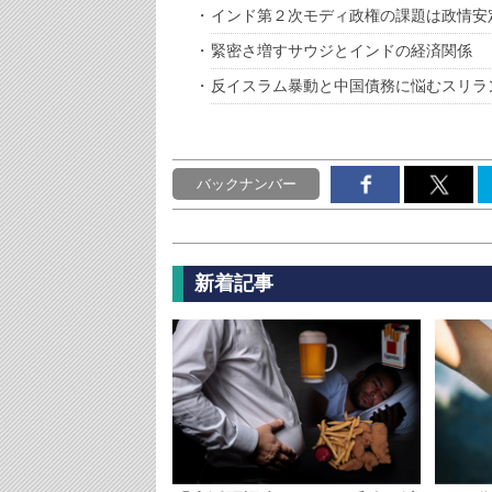
インド第２次モディ政権の課題は政情安
緊密さ増すサウジとインドの経済関係
反イスラム暴動と中国債務に悩むスリラ
バックナンバー
新着記事