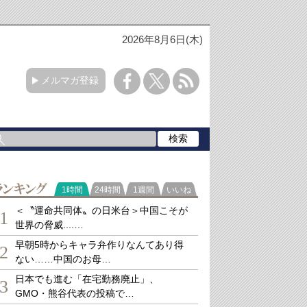
2026年8月6日(木)
メルマガ登録
ランキング
1時間
24時間
1週間
いいね
＜〝運命共同体〟の日米台＞中国こそが
1
世界の脅威....…
早朝5時からキャラ弁作りなんてあり得
2
ない……中国のお母…
日本でも進む「在宅勤務廃止」、
3
GMO・熊谷代表の投稿で…