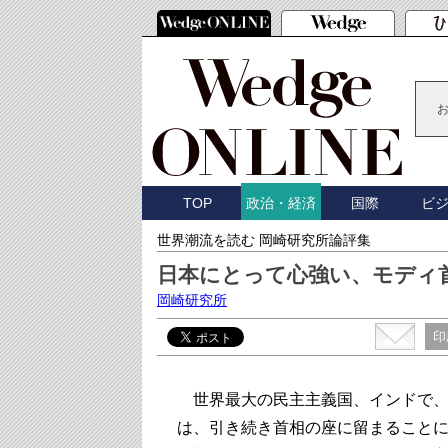
TOP
国際
ビ
政治・経済
世界潮流を読む 岡崎研究所論評集
日本にとって心強い、モディ
岡崎研究所
印
世界最大の民主主義国、インドで、
は、引き続き首相の座に留まることに