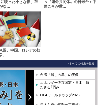
像に映った小さな影、卒
＜〝運命共同体〟の日米台＞中
がな…
国こそが世…
米国、中国、ロシアの核
争、…
»すべての特集を見る
台湾「麗しの島」の実像
エネルギー依存国家・日本 持
たざる｢弱み…
FIFAワールドカップ2026
日本主導で平和の再構築を