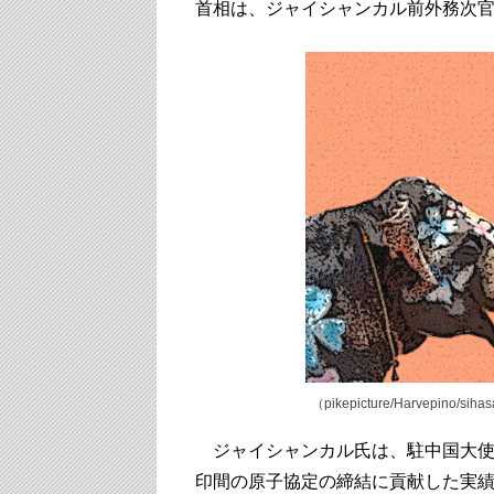
首相は、ジャイシャンカル前外務次
（pikepicture/Harvepino/siha
ジャイシャンカル氏は、駐中国大使
印間の原子協定の締結に貢献した実