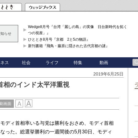
Wedge8月号『台湾「麗しの島」の実像 日台新時代を拓く「3
つの視座」』
お知らせ
ひととき8月号『京都 2と5の物語』
新刊書籍『飛鳥・藤原に隠された古代宮都の謎』
ジネス
社会
ライフ
特集
動画
2019年6月25日
首相のインド太平洋重視
刷画面
モディ首相率いる与党は勝利をおさめ、モディ首相
なった。総選挙勝利の一週間後の5月30日、モディ