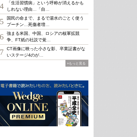
「生活習慣病」という呼称が消えるかも
4
しれない理由…「自…
国民の命まで、まるで湯水のごとく使う
5
プーチン…死傷者増…
強まる米国、中国、ロシアの核軍拡競
6
争、FT紙の社説で覚…
CT画像に映った小さな影、卒業証書がな
7
いステージ4のが…
»もっと見る