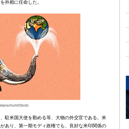
官を外相に任命した。
sakprachum
/iStock)
、駐米国大使を勤める等、大物の外交官である。米
績があり、第一期モディ政権でも、良好な米印関係の