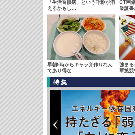
「生活習慣病」という呼称が消
CT画
えるかもし…
業証書
早朝5時からキャラ弁作りなん
強まる
てあり得な…
軍拡競
特集