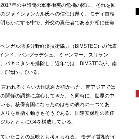
2017年の中印間の軍事衝突の危機の際に、それを回
相のジャイシャンカル氏への信任は厚く、モディ首相
を明らかにする中で、外交の責任者である外相に任命
ンガル湾多分野経済技術協力（BIMSTEC）の代表
は、インド、バングラデシュ、ミャンマー、スリラン
。パキスタンを排除し、近年では、BIMSTECが、南
とって代わっている。
と言われるくらい大国志向が強かった。南アジアでは
との関係の調整に腐心してきた。と同時に、世界の中
ている。核保有国になったのはその表れの一つであ
国入りを目指す動きもそうである。国連安保理の常任
ジルとともにG4を構成している。
ていたことの反映とも考えられる。 モディ首相がイ