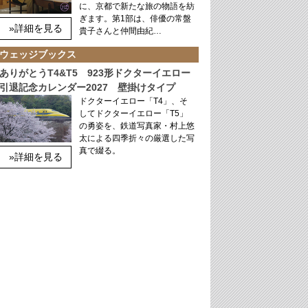
に、京都で新たな旅の物語を紡
ぎます。第1部は、俳優の常盤
»詳細を見る
貴子さんと仲間由紀…
ウェッジブックス
ありがとうT4&T5 923形ドクターイエロー
引退記念カレンダー2027 壁掛けタイプ
ドクターイエロー「T4」、そ
してドクターイエロー「T5」
の勇姿を、鉄道写真家・村上悠
太による四季折々の厳選した写
真で綴る。
»詳細を見る