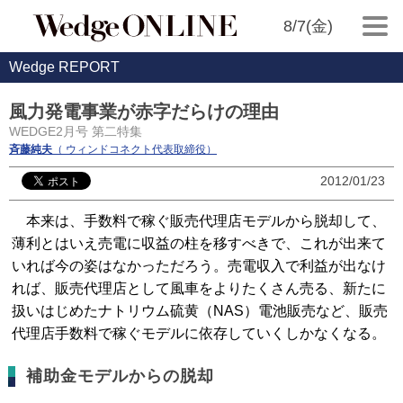
8/7(金)
Wedge REPORT
風力発電事業が赤字だらけの理由
WEDGE2月号 第二特集
斉藤純夫
（ ウィンドコネクト代表取締役）
2012/01/23
本来は、手数料で稼ぐ販売代理店モデルから脱却して、
薄利とはいえ売電に収益の柱を移すべきで、これが出来て
いれば今の姿はなかっただろう。売電収入で利益が出なけ
れば、販売代理店として風車をよりたくさん売る、新たに
扱いはじめたナトリウム硫黄（NAS）電池販売など、販売
代理店手数料で稼ぐモデルに依存していくしかなくなる。
補助金モデルからの脱却