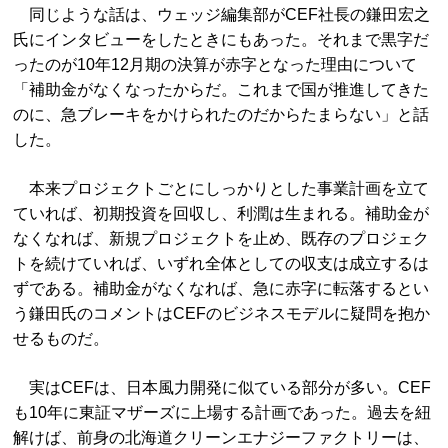
同じような話は、ウェッジ編集部がCEF社長の鎌田宏之
氏にインタビューをしたときにもあった。それまで黒字だ
ったのが10年12月期の決算が赤字となった理由について
「補助金がなくなったからだ。これまで国が推進してきた
のに、急ブレーキをかけられたのだからたまらない」と話
した。
本来プロジェクトごとにしっかりとした事業計画を立て
ていれば、初期投資を回収し、利潤は生まれる。補助金が
なくなれば、新規プロジェクトを止め、既存のプロジェク
トを続けていれば、いずれ全体としての収支は成立するは
ずである。補助金がなくなれば、急に赤字に転落するとい
う鎌田氏のコメントはCEFのビジネスモデルに疑問を抱か
せるものだ。
実はCEFは、日本風力開発に似ている部分が多い。CEF
も10年に東証マザーズに上場する計画であった。過去を紐
解けば、前身の北海道クリーンエナジーファクトリーは、