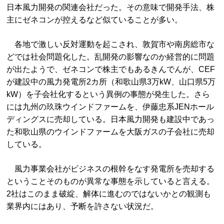
日本風力開発の関連会社だった。その意味で開発手法、株
主にゼネコンが控えるなど似ていることが多い。
各地で激しい反対運動を起こされ、敦賀市や南房総市な
どでは社会問題化した。乱開発の影響なのか経営的に問題
が出たようで、ゼネコンで株主でもあるきんでんが、CEF
が建設中の風力発電所2カ所（和歌山県3万kW、山口県5万
kW）を子会社化するという異例の事態が発生した。さら
には九州の玖珠ウインドファームを、伊藤忠系JENホール
ディングスに売却している。日本風力開発も建設中であっ
た和歌山県のウインドファームを大阪ガスの子会社に売却
している。
風力事業会社がビジネスの根幹をなす発電所を売却する
ということそのものが異常な事態を示していると言える。
2社はこのまま破綻、解体に進むのではないかとの観測も
業界内にはあり、予断を許さない状況だ。