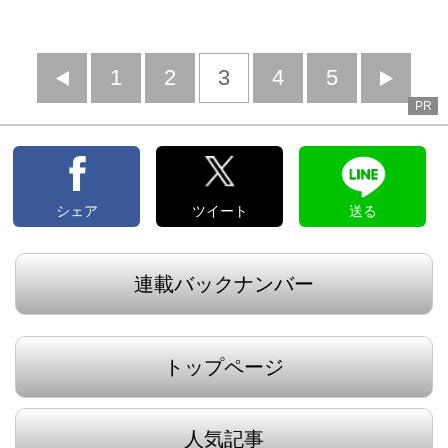
前
1
2
3
4
5
PR
へ
へ
シェア
ツイート
送る
連載バックナンバー
トップページ
人気記事