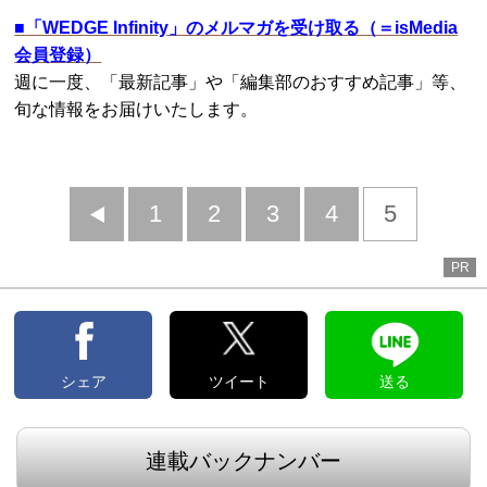
■
「WEDGE Infinity」のメルマガを受け取る（＝isMedia
会員登録）
週に一度、「最新記事」や「編集部のおすすめ記事」等、
旬な情報をお届けいたします。
前
1
2
3
4
5
へ
PR
シェア
ツイート
送る
連載バックナンバー