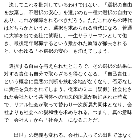
決してこれを批判しているわけではない。「選択の自由
を放棄し、不選択の安心」を選ぶのも一種の選択の自由で
あり、これが保障されるべきだろう。ただこれからの時代
はどちらかというと、選択を求められる時代になる。普通
に大学を出て会社に就職し、一生サラリーマンとして働
き、最後定年退職するという敷かれた軌道が撤去される
と、いわゆる「不選択の安心」も消えてしまう。
選択する自由を与えられたところで、その選択の結果に
対する責任も自分で取らざるを得なくなる。「自己責任」
という概念に善悪の判断を挟む余地がなくなり、否応なし
に責任を負わされてしまう。従来のミニ（疑似）社会化さ
れた会社という共同体への恒久的所属が解消された時点
で、リアル社会が取って替わり一次所属共同体となり、会
社よりも社会への親和性を求められる。つまり、真の意味
で「会社人」から「社会人」になることだ。
「出世」の定義も変わる。会社に入っての出世ではなく