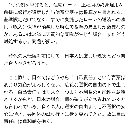
1つの例を挙げると、住宅ローン。正社員の終身雇用を
前提に銀行が設定した与信審査基準は根底から覆される。
基準設定だけでなく、すでに実施したローンの返済への雇
用（収入）保障が消滅した時点で基準の見直しが必要なの
か、あるいは返済に実質的な支障が生じた場合、またどう
対処するか。問題が多い。
時代の大転換を前にして、日本人は厳しい現実とどう向
き合うべきだろうか。
ここ数年、日本ではどうやら「自己責任」という言葉は
あまり気色がよろしくない。広範な選択の自由の下で生ま
れる「自己責任」はリスク、つまり不利益の可能性を意識
させるからだ。日本の場合、個の確立が立ち遅れていると
も言われている。多くの人は選択の自由よりも不選択の安
心に傾き、共同体の成り行きに身を委ねてきた。故に自己
責任には違和感を抱く。