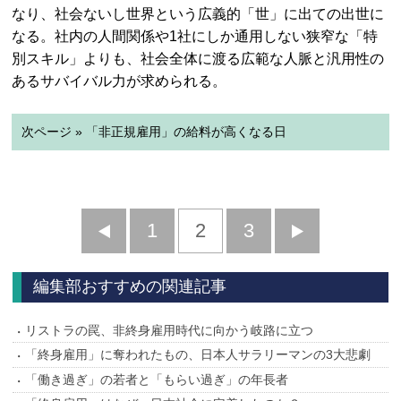
なり、社会ないし世界という広義的「世」に出ての出世に
なる。社内の人間関係や1社にしか通用しない狭窄な「特
別スキル」よりも、社会全体に渡る広範な人脈と汎用性の
あるサバイバル力が求められる。
次ページ » 「非正規雇用」の給料が高くなる日
前
1
2
3
次
へ
へ
編集部おすすめの関連記事
リストラの罠、非終身雇用時代に向かう岐路に立つ
「終身雇用」に奪われたもの、日本人サラリーマンの3大悲劇
「働き過ぎ」の若者と「もらい過ぎ」の年長者