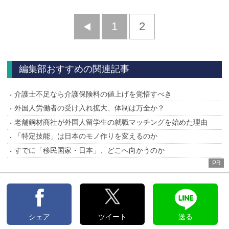
前
1
2
へ
編集部おすすめの関連記事
介護士不足なら介護保険料の値上げを覚悟すべき
外国人労働者の受け入れ拡大、体制は万全か？
老舗鋼材商社が外国人留学生の就職マッチングを始めた理由
「特定技能」は日本のモノ作りを変えるのか
すでに「移民国家・日本」、どこへ向かうのか
PR
シェア
ツイート
送る