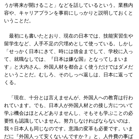
うが将来が開けること」などを話しているという。業務内
容や、キャリアプランを事前にしっかりと説明しておくと
いうことだ。
最初にも書いたとおり、現在の日本では、技能実習生や
留学生など、人手不足の穴埋めとして使っている。しかし
「せっかく日本にきて、時には借金までして、学校に入っ
て、就職なしでは、『日本は嫌な国』となってしまいま
す」と大内さん。外国人材を都合よく使うだけではダメだ
ということだ。むしろ、そのしっぺ返しは、日本に返って
くる。
「現在、十分とは言えませんが、外国人への教育は行わ
れています。でも、日本人が外国人材との接し方について
学ぶ機会はほとんどありませんし、そもそも学ぶことの必
要性も認識していません。努力しなければならないのは、
我々日本人も同じなのです。意識の変革も必要です。いま
だに『外国人って安くないんですか？』と、人件費の事ば