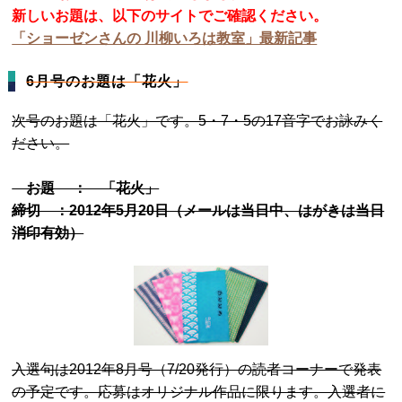
新しいお題は、以下のサイトでご確認ください。
「ショーゼンさんの 川柳いろは教室」最新記事
6月号のお題は「花火」
次号のお題は「花火」です。5・7・5の17音字でお詠みく
ださい。
お題 ： 「花火」
締切 ：2012年5月20日（メールは当日中、はがきは当日
消印有効）
入選句は2012年8月号（7/20発行）の読者コーナーで発表
の予定です。応募はオリジナル作品に限ります。入選者に