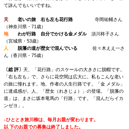
て詠んでもいいですね。
天
老いの旅 右も左も花行路
寺岡祐輔さん
（神奈川県・71歳）
地
わが行路 自分でかける金メダル
須川柊子さん
（宮城県・53歳）
人
脱藩の道が歴女で混んでいる
佐々木ええ一さ
ん（香川県・75歳）
〔総 評〕
天、「花行路」のスケールの大きさに脱帽です。
「右も左も」で、さらに花空間は広大に。私もこんな老い
の旅に憧れます。地、作者の人生行路です。「金 メダル」
に達成感が。人、「歴女（れきじょ）」の登場。「脱藩の
道」は、まさに坂本竜馬の「行路」です。「混んだらイカ
ンゼヨ」。
↓ひととき旅川柳は、毎月お題が変わります。
以 下のお題での募集は終了しました。