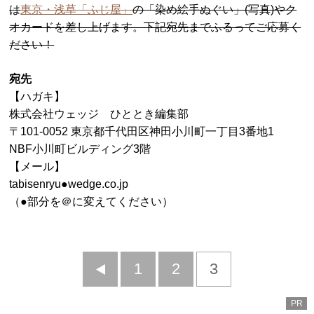
は
東京・浅草「ふじ屋」
の「染め絵手ぬぐい」(写真)やク
オカードを差し上げます。下記宛先までふるってご応募く
ださい！
宛先
【ハガキ】
株式会社ウェッジ ひととき編集部
〒101-0052 東京都千代田区神田小川町一丁目3番地1
NBF小川町ビルディング3階
【メール】
tabisenryu●wedge.co.jp
（●部分を＠に変えてください）
前
1
2
3
へ
PR