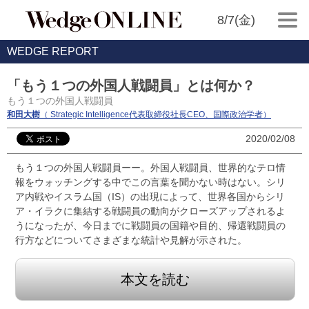
8/7(金)
WEDGE REPORT
「もう１つの外国人戦闘員」とは何か？
もう１つの外国人戦闘員
和田大樹
（ Strategic Intelligence代表取締役社長CEO、国際政治学者）
2020/02/08
もう１つの外国人戦闘員ーー。外国人戦闘員、世界的なテロ情
報をウォッチングする中でこの言葉を聞かない時はない。シリ
ア内戦やイスラム国（IS）の出現によって、世界各国からシリ
ア・イラクに集結する戦闘員の動向がクローズアップされるよ
うになったが、今日までに戦闘員の国籍や目的、帰還戦闘員の
行方などについてさまざまな統計や見解が示された。
本文を読む