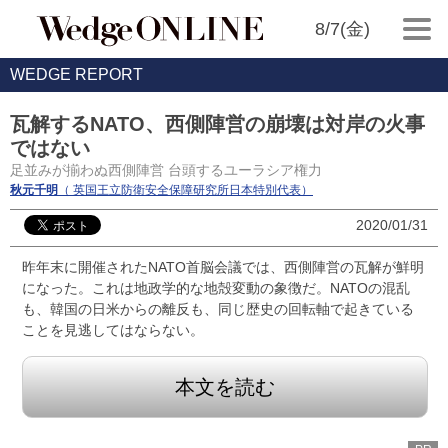
8/7(金)
WEDGE REPORT
瓦解するNATO、西側陣営の崩壊は対岸の火事
ではない
足並みが揃わぬ西側陣営 台頭するユーラシア権力
秋元千明
（ 英国王立防衛安全保障研究所日本特別代表）
2020/01/31
昨年末に開催されたNATO首脳会議では、西側陣営の瓦解が鮮明
になった。これは地政学的な地殻変動の象徴だ。NATOの混乱
も、韓国の日米からの離反も、同じ歴史の回転軸で起きている
ことを見逃してはならない。
本文を読む