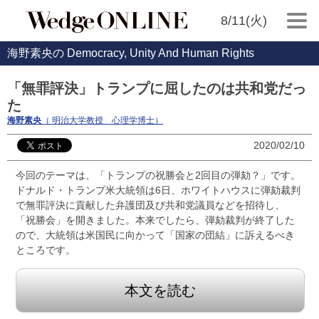
8/11(火)
海野素央の Democracy, Unity And Human Rights
「無罪評決」トランプに屈したのは共和党だっ
た
海野素央
（ 明治大学教授 心理学博士）
2020/02/10
今回のテーマは、「トランプの祝勝会と2回目の弾劾？」です。
ドナルド・トランプ米大統領は6日、ホワイトハウスに弾劾裁判
で無罪評決に貢献した弁護団及び共和党議員などを招待し、
「祝勝会」を開きました。本来でしたら、弾劾裁判が終了した
ので、大統領は米国民に向かって「国家の団結」に訴えるべき
ところです。
本文を読む