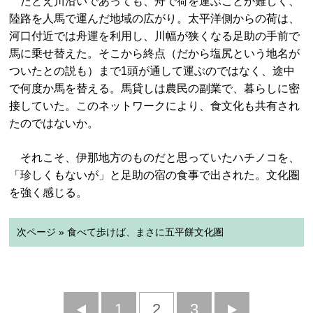
たとえ川沿いであっても、舟で荷を運ぶことが難しく、
陸路を人馬で運んだ地域の広がり。太平洋側からの荷は、
河口付近では舟運を利用し、川幅が狭くなる足助の手前で
馬に乗せ替えた。そこから終点（だから塩尻という地名が
ついたとの説も）まで1頭が通して運ぶのではなく、途中
で何度か馬を替える。馬貸しは農民の副業で、暮らしに密
接していた。このネットワークにより、食文化も共有され
たのではないか。
それこそ、伊那地方のものだと思っていたハチノコを、
「珍しくもないが」と足助の宿の食事で出された。文化圏
を強く感じる。
次ページ » 食べて歩けば、まさに五平餅文化圏
前
1
2
3
次