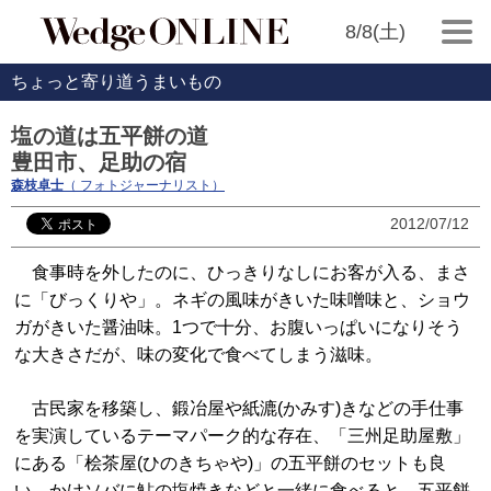
8/8(土)
ちょっと寄り道うまいもの
塩の道は五平餅の道
豊田市、足助の宿
森枝卓士
（ フォトジャーナリスト）
2012/07/12
食事時を外したのに、ひっきりなしにお客が入る、まさ
に「びっくりや」。ネギの風味がきいた味噌味と、ショウ
ガがきいた醤油味。1つで十分、お腹いっぱいになりそう
な大きさだが、味の変化で食べてしまう滋味。
古民家を移築し、鍛冶屋や紙漉(かみす)きなどの手仕事
を実演しているテーマパーク的な存在、「三州足助屋敷」
にある「桧茶屋(ひのきちゃや)」の五平餅のセットも良
い。かけソバに鮎の塩焼きなどと一緒に食べると、五平餅