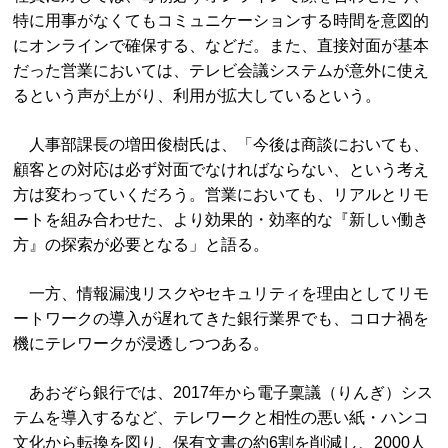
特に用事がなくてもコミュニケーションする時間を意図的
にオンラインで確保する、などだ。また、直接対面が基本
だった営業においては、テレビ会議システムが意外に使え
るという声が上がり、利用が拡大しているという。
人事部課長の増田俊樹氏は、「今後は商談においても、
顧客との対応は必ず対面でなければならない、という考え
方は変わっていくだろう。営業においても、リアルとリモ
ートを組み合わせた、より効果的・効率的な『新しい働き
方』の探索が必要となる」と語る。
一方、情報漏洩リスクやセキュリティを理由としてリモ
ートワークの導入が遅れてきた銀行業界でも、コロナ禍を
機にテレワークが浸透しつつある。
あおぞら銀行では、2017年から電子稟議（りんぎ）シス
テムを導入するなど、テレワークと相性の悪い紙・ハンコ
文化から転換を図り、保有文書の約6割を削減し、2000人