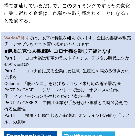
禍で加速しているだけで、このタイミングですらその変化
に乗り遅れる企業は、市場から取り残されることになる」
と指摘する。
Wedge7月号
では、以下の特集を組んでいます。全国の書店や駅売
店、アマゾンなどでお買い求めいただけます。
■逆境に克つ人事戦略 コロナ禍を転じて福となす
Part 1 コロナ禍は変革のラストチャンス デジタル時代に欠か
せぬ人事戦略
Part 2 コロナ前に戻る企業は要注意 生産性を高める働き方の
追求を
Column 「脱ハンコ」を妨げるクラウド未対応の電子署名法
PART 2 / CASE 1 シリコンバレーで進む「オフィスの分散
化」 イノベーションを生むための〝次の一手〟
PART 2 / CASE 2 中国IT企業が手放せない集積と長時間労働で
得る生産性
Part 3 採用・研修で起きた新潮流 オンライン化が問う「リア
ル」の意味