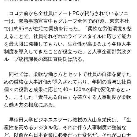
コロナ前から全社員にノートPCが貸与されているソニ
ーは、緊急事態宣言中もグループ全体で約7割、東京本社
では約95％が在宅で業務を行った。「柔軟な労働環境を整
えることで、社員それぞれのライフスタイルに応じて能力
を最大限に発揮してもらい、生産性が高まるよう各種人事
制度を導入してきたことが役立った」と人事企画部労政グ
ループ統括課長の高田直樹氏は語る。
同社では、柔軟な働き方とセットで社員の自律を促すた
めの厳格な人事評価が導入されており、年間の賞与は社員
個々の役割と成果に応じて40～130％の間で変化するとい
う。こうした「責任ある自由」を確立する人事制度が柔軟
な働き方の根底にある。
早稲田大学ビジネススクール教授の入山章栄氏は、「生
産性を高めるデジタル化、それに伴う人事制度の整備な
ど、以前から日本企業に必要だった変化だ。それがコロナ