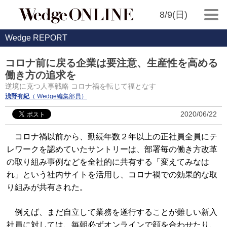
8/9(日)
Wedge REPORT
コロナ前に戻る企業は要注意、生産性を高める
働き方の追求を
逆境に克つ人事戦略 コロナ禍を転じて福となす
浅野有紀
（ Wedge編集部員）
2020/06/22
コロナ禍以前から、勤続年数２年以上の正社員全員にテ
レワークを認めていたサントリーは、部署毎の働き方改革
の取り組み事例などを全社的に共有する「変えてみなは
れ」という社内サイトを活用し、コロナ禍での効果的な取
り組みが共有された。
例えば、まだ自立して業務を遂行することが難しい新入
社員に対しては、毎朝必ずオンラインで顔を合わせたり、