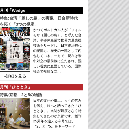
月刊「Wedge」
特集:台湾「麗しの島」の実像 日台新時代
を拓く「3つの視座」
かつてポルトガル人が「フォル
モサ（麗しの島）」と呼んだ台
湾。半導体産業で世界の最先端
技術をリードし、日本統治時代
の記憶も、歴史の一部として内
包している。一方で、現在は米
中対立の最前線に立たされ、難
しい現実に直面している。国際
社会で複雑な立…
»詳細を見る
月刊「ひととき」
特集:京都 2と5の物語
日本の文化や風土、人々の営み
を伝え、旅へと誘ってきた「ひ
ととき」。当誌が幾度となく特
集してきたのが京都です。創刊
25周年を迎える今号では、
〝2〟と〝5〟をキーワード