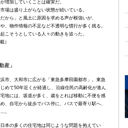
件が増加していくことは確実だ。
宅市場は盛り上がらない状態が続いている。
気だから」と風土に原因を求める声が根強いが、
」や、物件情報の不足など不透明な慣行が多く残る。
を起こそうとしている人々の動きを追った。
転載）
動産」
浜市、大和市に広がる「東急多摩田園都市」。東急
じめて50年近くが経過し、沿線住民の高齢化が進ん
た宅地には、坂道が多く、歳をとれば移動に不便を感
ため、自宅から徒歩でバス停に、バスで最寄り駅へ、
……。
日本の多くの住宅地は同じような問題を抱えてい