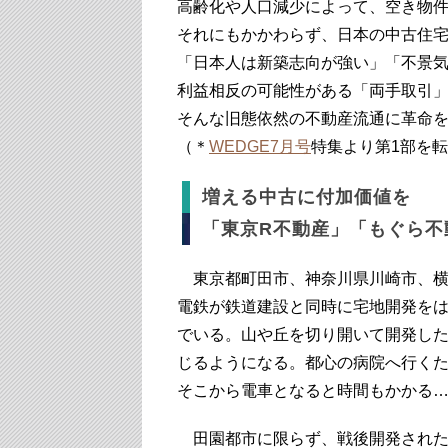
高齢化や人口減少によって、空き物
それにもかかわらず、日本の中古住
「日本人は新築志向が強い」「不景
利益相反の可能性がある「両手取引
そんな旧態依然の不動産流通に革命
（＊
WEDGE7月号
特集より第1部を
増える中古に付加価値を
「東京R不動産」「もぐら不
東京都町田市、神奈川県川崎市、横
電鉄が鉄道建設と同時に宅地開発をは
でいる。山や丘を切り開いて開発し
じるようになる。都心の病院へ行く
そこから電車となると時間もかかる
田園都市に限らず、戦後開発された