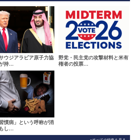
サウジアラビア原子力協
野党・民主党の攻撃材料と米有
が持…
権者の投票…
習慣病」という呼称が消
もし…
»すべての特集を見る