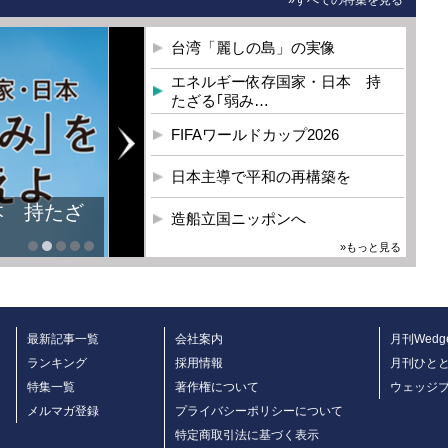
台湾「麗しの島」の実像
エネルギー依存国家・日本 持
たざる｢弱み…
FIFAワールドカップ2026
日本主導で平和の再構築を
本 持たざ
造船立国ニッポンへ
»もっと見る
最新記事一覧
会社案内
月刊Wedg
ランキング
採用情報
月刊ひと
特集一覧
著作権について
ウェッジ
メルマガ登録
プライバシーポリシーについて
特定商取引法に基づく表示