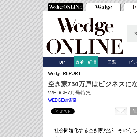
TOP
国際
ビ
政治・経済
Wedge REPORT
空き家750万戸はビジネスに
WEDGE7月号特集
WEDGE編集部
印
社会問題化する空き家だが、そのう