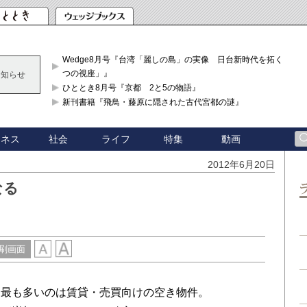
Wedge8月号『台湾「麗しの島」の実像 日台新時代を拓く「3
つの視座」』
お知らせ
ひととき8月号『京都 2と5の物語』
新刊書籍『飛鳥・藤原に隠された古代宮都の謎』
ジネス
社会
ライフ
特集
動画
2012年6月20日
なる
刷画面
ち最も多いのは賃貸・売買向けの空き物件。