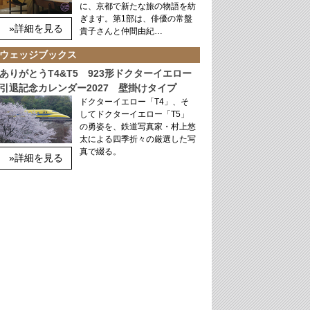
に、京都で新たな旅の物語を紡
ぎます。第1部は、俳優の常盤
»詳細を見る
貴子さんと仲間由紀…
ウェッジブックス
ありがとうT4&T5 923形ドクターイエロー
引退記念カレンダー2027 壁掛けタイプ
ドクターイエロー「T4」、そ
してドクターイエロー「T5」
の勇姿を、鉄道写真家・村上悠
太による四季折々の厳選した写
真で綴る。
»詳細を見る