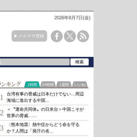
2026年8月7日(金)
メルマガ登録
ランキング
1時間
24時間
1週間
いいね
台湾有事の脅威は日本だけでない…周辺
1
海域に進出する中国…
＜〝運命共同体〟の日米台＞中国こそが
2
世界の脅威....…
〈熊本地震〉熱中症からどう命を守る
3
か？人間は「発汗の名…