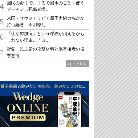
国民の命まで、まるで湯水のごとく使う
4
プーチン…死傷者増…
米国・サウジアラビア原子力協力協定が
5
持つ懸念…不明瞭な…
「生活習慣病」という呼称が消えるかも
6
しれない理由…「自…
野党・民主党の攻撃材料と米有権者の投
7
票意欲
»もっと見る