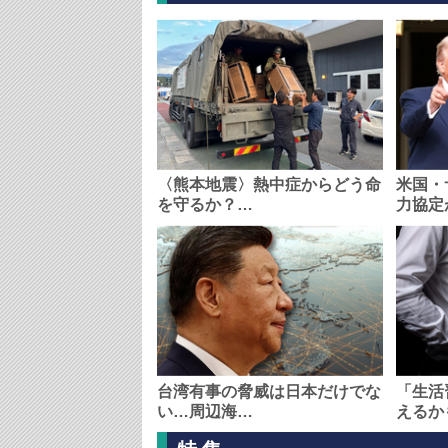
〈熊本地震〉熱中症からどう命
米国・
を守るか？…
力協定
台湾有事の脅威は日本だけでな
「生活
い…周辺海…
えるか