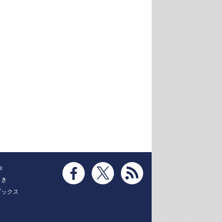
e
とき
ブックス